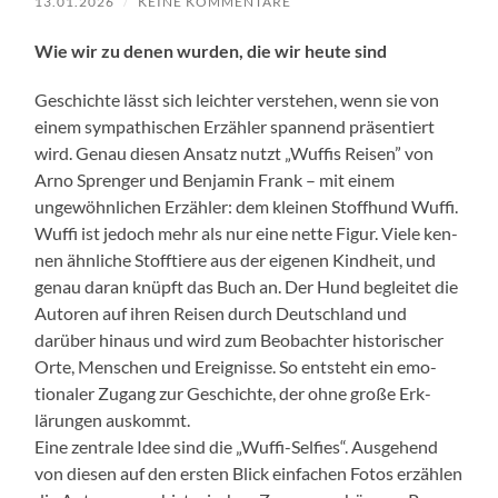
13.01.2026
/
KEINE KOMMENTARE
Wie wir zu denen wur­den, die wir heute sind
Geschichte lässt sich leichter ver­ste­hen, wenn sie von
einem sym­pa­this­chen Erzäh­ler span­nend präsen­tiert
wird. Genau diesen Ansatz nutzt „Wuff­is Reisen” von
Arno Sprenger und Ben­jamin Frank – mit einem
ungewöhn­lichen Erzäh­ler: dem kleinen Stoffhund Wuf­fi.
Wuf­fi ist jedoch mehr als nur eine nette Fig­ur. Viele ken­
nen ähn­liche Stofftiere aus der eige­nen Kind­heit, und
genau daran knüpft das Buch an. Der Hund begleit­et die
Autoren auf ihren Reisen durch Deutsch­land und
darüber hin­aus und wird zum Beobachter his­torisch­er
Orte, Men­schen und Ereignisse. So entste­ht ein emo­
tionaler Zugang zur Geschichte, der ohne große Erk­
lärun­gen auskommt.
Eine zen­trale Idee sind die „Wuf­fi-Self­ies“. Aus­ge­hend
von diesen auf den ersten Blick ein­fachen Fotos erzählen