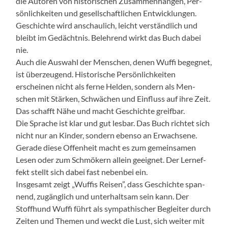
die Autoren von his­torischen Zusam­men­hän­gen, Per­
sön­lichkeit­en und gesellschaftlichen Entwick­lun­gen.
Geschichte wird anschaulich, leicht ver­ständlich und
bleibt im Gedächt­nis. Belehrend wirkt das Buch dabei
nie.
Auch die Auswahl der Men­schen, denen Wuf­fi begeg­net,
ist überzeu­gend. His­torische Per­sön­lichkeit­en
erscheinen nicht als ferne Helden, son­dern als Men­
schen mit Stärken, Schwächen und Ein­fluss auf ihre Zeit.
Das schafft Nähe und macht Geschichte greif­bar.
Die Sprache ist klar und gut les­bar. Das Buch richtet sich
nicht nur an Kinder, son­dern eben­so an Erwach­sene.
Ger­ade diese Offen­heit macht es zum gemein­samen
Lesen oder zum Schmök­ern allein geeignet. Der Lern­ef­
fekt stellt sich dabei fast neben­bei ein.
Ins­ge­samt zeigt „Wuff­is Reisen”, dass Geschichte span­
nend, zugänglich und unter­halt­sam sein kann. Der
Stoffhund Wuf­fi führt als sym­pa­this­ch­er Begleit­er durch
Zeit­en und The­men und weckt die Lust, sich weit­er mit