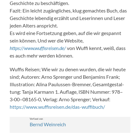
Geschichte zu beschäfti­gen.
Faz­it: Ein leicht zugänglich­es, klug gemacht­es Buch, das
Geschichte lebendig erzählt und Leserin­nen und Leser
jeden Alters anspricht.
Es wird eine Fort­set­zung geben, auf die wir ges­pan­nt
sein kön­nen. Und wer die Web­site,
https://www.wuffisreisen.de/
von Wuf­fi ken­nt, weiß, dass
es auch mehr wer­den kön­nen.
Wuff­is Reisen; Wie wir zu denen wur­den, die wir heute
sind; Autoren: Arno Sprenger und Ben­jamins Frank;
Illus­tra­tion: Ali­na Paulussen-Brem­n­er, Gesamt­gestal­
tung: Tan­ja Kar­mann 1. Auflage, ISBN Num­mer: 978–
3‑00–08165‑0, Ver­lag: Arno Sprenger; Verkauf:
https://www.wuffisreisen.de/das-wuffibuch/
Ver­fasst von
Bernd Wein­re­ich