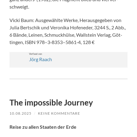
schweigt.
Vic­ki Baum: Aus­gewählte Werke, Her­aus­gegeben von
Julia Bertschik und Veroni­ka Hofened­er, 3244 S., 2 Abb.,
6 Bände, Leinen, Schmuck­hülse, Wall­stein Ver­lag, Göt­
tin­gen, ISBN 978–3‑8353–5861‑4, 128 €
Ver­fasst von
Jörg Raach
The impossible Journey
10.08.2025
/
KEINE KOMMENTARE
Reise zu allen Staat­en der Erde