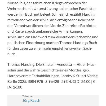
Mus­soli­n­is, der zahlre­ichen Kriegsver­brechen der
Wehrma­cht mit Unter­stützung ital­ienis­ch­er Faschis­ten
wer­den im Buch gut belegt. Schließlich erzählt Hard­ing
mitreißend von der schließlich erfol­glosen Suche nach
den Ver­ant­wortlichen der Morde. Zahlre­iche Farb­fo­tos
und Karten, auch umfan­gre­iche Anmerkun­gen,
schließlich ein Nach­wort zum Ver­lauf der Recherche und
poli­tis­chen Einord­nung machen Thomas Hard­ings Buch
für den Leser zu einem sehr empfehlenswerten Sach­
buch.
Thomas Hard­ing: Die Ein­stein-Vendet­ta — Hitler, Mus­
soli­ni und die wahre Geschichte eines Mordes, geb.,
Hard­cov­er mit Farbab­bil­dun­gen, Jaco­by & Stu­art Ver­lag,
Berlin 2025, ISBN 978–3‑96428–293‑4, € [D] 26,00 | €
[A] 26,80
Ver­fasst von
Jörg Raach