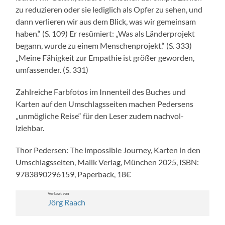
zu reduzieren oder sie lediglich als Opfer zu sehen, und
dann ver­lieren wir aus dem Blick, was wir gemein­sam
haben.“ (S. 109) Er resümiert: „Was als Län­der­pro­jekt
begann, wurde zu einem Men­schen­pro­jekt.“ (S. 333)
„Meine Fähigkeit zur Empathie ist größer gewor­den,
umfassender. (S. 331)
Zahlre­iche Farb­fo­tos im Innen­teil des Buch­es und
Karten auf den Umschlags­seit­en machen Ped­er­sens
„unmögliche Reise“ für den Leser zudem nachvol­
lziehbar.
Thor Ped­er­sen: The impos­si­ble Jour­ney, Karten in den
Umschlags­seit­en, Malik Ver­lag, München 2025, ISBN:
9783890296159, Paper­back, 18€
Ver­fasst von
Jörg Raach