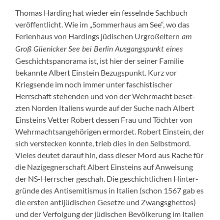
Thomas Hard­ing hat wieder ein fes­sel­nde Sach­buch
veröf­fentlicht. Wie im „Som­mer­haus am See“, wo das
Ferien­haus von Hard­ings jüdis­chen Urgroßel­tern
am
Groß Glienick­er See bei Berlin Aus­gangspunkt eines
Geschichtspanora­ma ist, ist hier der sein­er Fam­i­lie
bekan­nte Albert Ein­stein Bezugspunkt. Kurz vor
Kriegsende im noch immer unter faschis­tis­ch­er
Herrschaft ste­hen­den und von der Wehrma­cht beset­
zten Nor­den Ital­iens wurde auf der Suche nach Albert
Ein­steins Vet­ter Robert dessen Frau und Töchter von
Wehrma­cht­sange­höri­gen ermordet. Robert Ein­stein, der
sich ver­steck­en kon­nte, trieb dies in den Selb­st­mord.
Vieles deutet darauf hin, dass dieser Mord aus Rache für
die Nazigeg­n­er­schaft Albert Ein­steins auf Anweisung
der NS-Herrsch­er geschah. Die geschichtlichen Hin­ter­
gründe des Anti­semitismus in Ital­ien (schon 1567 gab es
die ersten anti­jüdis­chen Geset­ze und Zwangs­ghet­tos)
und der Ver­fol­gung der jüdis­chen Bevölkerung im Ital­ien