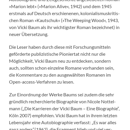
»Mar­i­on lebt« (»Mar­i­on Alive«, 1942) und dem 1945
erst­mals auf Deutsch erschiene­nen, kolo­nial­is­muskri­tis­
chen Roman »Kautschuk« (»The Weep­ing Wood«, 1943,
von Vic­ki Baum als ihr wichtig­ster Roman beze­ich­net) in
neuer Über­set­zung.
Die Leser haben durch diese mit Forschungsmit­teln
geförderte pub­lizis­tis­che Pio­nier­tat nicht nur die
Möglichkeit, Vic­ki Baum neu zu ent­deck­en, son­dern
auch, soll­ten schon einzelne Romane vorhan­den sein,
die Kom­mentare zu den aus­gewählten Roma­nen im
Open-access-Ver­fahren zu lesen.
Zur Einord­nung der Werke Baums sei zudem die sehr
gründlich recher­chierte Biogra­phie von Nicole Not­tel­
mann („Die Kar­ri­eren der Vic­ki Baum – Eine Biogra­phie“,
Köln 2007) emp­fohlen. Vic­ki Baum hat in ihrem let­zten
Leben­s­jahr eine Auto­bi­ogra­phie ver­fasst: „Es war alles
ganz anders“(1962), die Frag­ment blieb und viel ver­