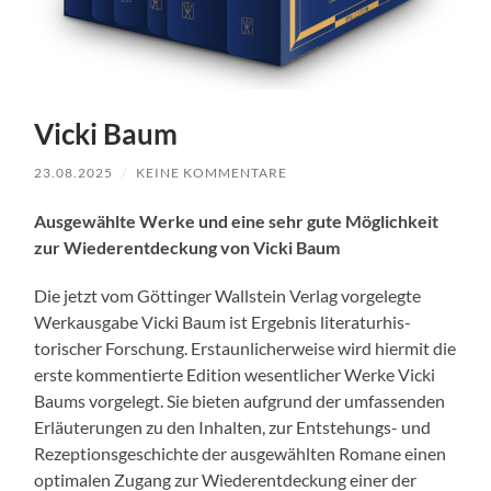
Vicki Baum
23.08.2025
/
KEINE KOMMENTARE
Aus­gewählte Werke und eine sehr gute Möglichkeit
zur Wieder­ent­deck­ung von Vic­ki Baum
Die jet­zt vom Göt­tinger Wall­stein Ver­lag vorgelegte
Werkaus­gabe Vic­ki Baum ist Ergeb­nis lit­er­aturhis­
torisch­er Forschung. Erstaunlicher­weise wird hier­mit die
erste kom­men­tierte Edi­tion wesentlich­er Werke Vic­ki
Baums vorgelegt. Sie bieten auf­grund der umfassenden
Erläuterun­gen zu den Inhal­ten, zur Entste­hungs- und
Rezep­tion­s­geschichte der aus­gewählten Romane einen
opti­malen Zugang zur Wieder­ent­deck­ung ein­er der