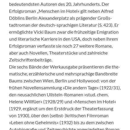
bedeu­tend­sten Autoren des 20. Jahrhun­derts. Der
Erfol­gsro­man „Men­schen im Hotel« gilt neben Alfred
Döblins Berlin Alexan­der­platz als prä­gen­der Großs­
tadtro­man der deutsch-sprachi­gen Lit­er­atur (S. 423). Er
ermöglichte Vic­ki Baum zwar die frühzeit­ige Emi­gra­tion
und lit­er­arische Kar­riere in den USA, doch neben ihrem
Erfol­gsro­man ver­fasste sie noch 27 weit­ere Romane,
aber auch Nov­ellen, The­ater­stücke und zahlre­iche
Zeitschriften­beiträge.
Die sechs Bände der Werkaus­gabe präsen­tieren die the­
ma­tis­che, erzäh­lerische und mehrsprachige Band­bre­ite
Baums zwis­chen Wien, Berlin und Hol­ly­wood: von der
frühen Nov­el­len­samm­lung »Die andern Tage« (1922/31),
den neusach­lichen Ull­stein-Roma­nen »stud. chem.
Helene Willfüer« (1928/29) und »Men­schen im Hotel«
(1929, ergänzt um den Erst­druck der The­ater­fas­sung
von 1930), über den (selbst-)kritischen Film­ro­man
»Leben ohne Geheim­nis« (1932) bis zu dem zwis­chen
Auto­bi­ografie und Zeit­geschichte ange­siedel­ten Roman