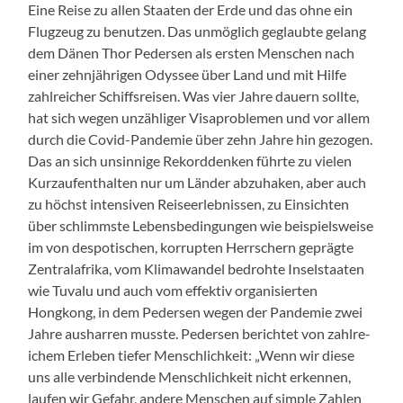
Eine Reise zu allen Staat­en der Erde und das ohne ein
Flugzeug zu benutzen. Das unmöglich geglaubte gelang
dem Dänen Thor Ped­er­sen als ersten Men­schen nach
ein­er zehn­jähri­gen Odyssee über Land und mit Hil­fe
zahlre­ich­er Schiff­s­reisen. Was vier Jahre dauern sollte,
hat sich wegen unzäh­liger Vis­aprob­le­men und vor allem
durch die Covid-Pan­demie über zehn Jahre hin gezo­gen.
Das an sich unsin­nige Reko­rd­denken führte zu vie­len
Kurza­ufen­thal­ten nur um Län­der abzuhak­en, aber auch
zu höchst inten­siv­en Reiseer­leb­nis­sen, zu Ein­sicht­en
über schlimm­ste Lebens­be­din­gun­gen wie beispiel­sweise
im von despo­tis­chen, kor­rupten Herrsch­ern geprägte
Zen­tralafri­ka, vom Kli­mawan­del bedro­hte Insel­staat­en
wie Tuvalu und auch vom effek­tiv organ­isierten
Hongkong, in dem Ped­er­sen wegen der Pan­demie zwei
Jahre aushar­ren musste. Ped­er­sen berichtet von zahlre­
ichem Erleben tiefer Men­schlichkeit: „Wenn wir diese
uns alle verbindende Men­schlichkeit nicht erken­nen,
laufen wir Gefahr, andere Men­schen auf sim­ple Zahlen