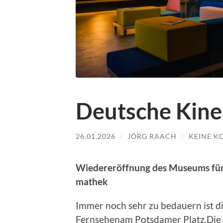
Deutsche Kin
26.01.2026
/
JÖRG RAACH
/
KEINE 
Wieder­eröff­nung des Muse­ums fü
math­ek
Immer noch sehr zu bedauern ist d
Fernse­henam Pots­damer Platz.Die d