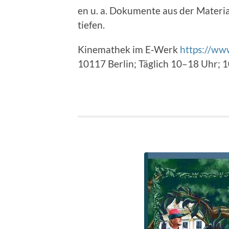
en u. a. Doku­mente aus der Mate­ri
tiefen.
Kine­math­ek im E‑Werk
https://ww
10117 Berlin; Täglich 10–18 Uhr; 10 