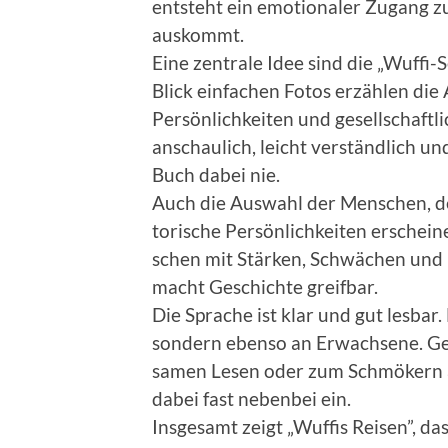
entste­ht ein emo­tionaler Zugang z
auskommt.
Eine zen­trale Idee sind die „Wuf­fi-
Blick ein­fachen Fotos erzählen die
Per­sön­lichkeit­en und gesellschaft
anschaulich, leicht ver­ständlich un
Buch dabei nie.
Auch die Auswahl der Men­schen, den
torische Per­sön­lichkeit­en erschei
schen mit Stärken, Schwächen und Ei
macht Geschichte greif­bar.
Die Sprache ist klar und gut les­bar
son­dern eben­so an Erwach­sene. G
samen Lesen oder zum Schmök­ern alle
dabei fast neben­bei ein.
Ins­ge­samt zeigt „Wuff­is Reisen”, 