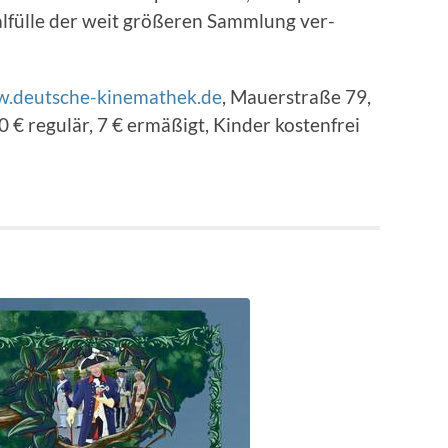
­alfülle der weit größeren Samm­lung ver­
w.deutsche-kinemathek.de
, Mauer­straße 79,
€ reg­ulär, 7 € ermäßigt, Kinder kosten­frei