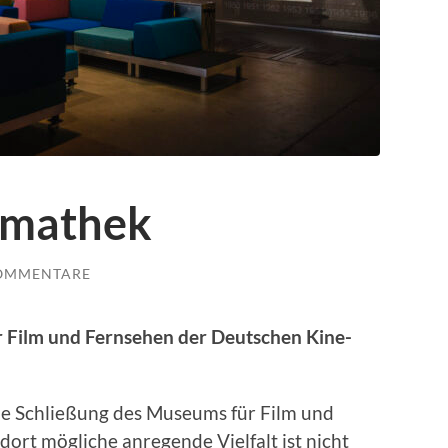
emathek
KOMMENTARE
r Film und Fernse­hen der Deutschen Kine­
ie Schließung des Muse­ums für Film und
ort mögliche anre­gende Vielfalt ist nicht