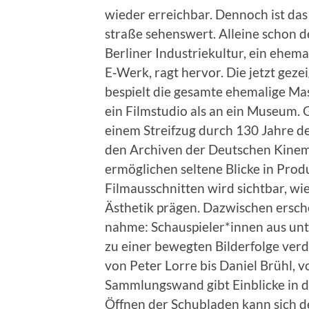
wieder erre­ich­bar. Den­noch ist d
straße sehenswert. Alleine schon d
Berlin­er Indus­triekul­tur, ein ehe
E‑Werk, ragt her­vor. Die jet­zt geze
bespielt die gesamte ehe­ma­lige Masc
ein Film­stu­dio als an ein Muse­um. G
einem Streifzug durch 130 Jahre deu
den Archiv­en der Deutschen Kine­mat
ermöglichen sel­tene Blicke in Pro­d
Fil­mauss­chnit­ten wird sicht­bar, 
Ästhetik prä­gen. Dazwis­chen ersc
nahme: Schauspieler*innen aus unte
zu ein­er bewegten Bilder­folge verdi
von Peter Lorre bis Daniel Brühl, 
Samm­lungswand gibt Ein­blicke in 
Öff­nen der Schubladen kann sich der