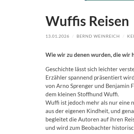
Wuffis Reisen
13.01.2026
/
BERND WEINREICH
/
KE
Wie wir zu denen wur­den, die wir 
Geschichte lässt sich leichter ver­s
Erzäh­ler span­nend präsen­tiert wir
von Arno Sprenger und Ben­jamin F
dem kleinen Stoffhund Wuf­fi.
Wuf­fi ist jedoch mehr als nur eine n
aus der eige­nen Kind­heit, und ge
begleit­et die Autoren auf ihren Re
und wird zum Beobachter his­torisc