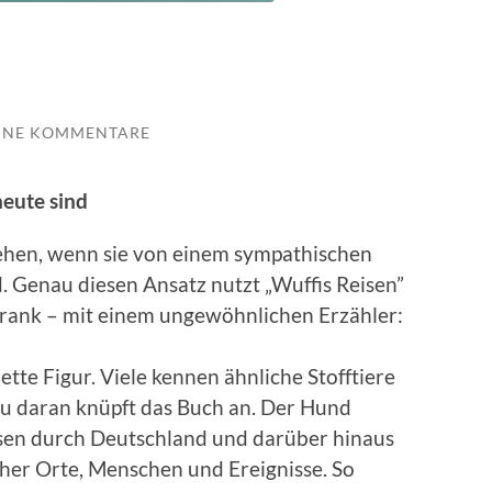
INE KOMMENTARE
heute sind
te­hen, wenn sie von einem sym­pa­this­chen
d. Genau diesen Ansatz nutzt „Wuff­is Reisen”
rank – mit einem ungewöhn­lichen Erzäh­ler:
ette Fig­ur. Viele ken­nen ähn­liche Stofftiere
nau daran knüpft das Buch an. Der Hund
isen durch Deutsch­land und darüber hin­aus
h­er Orte, Men­schen und Ereignisse. So