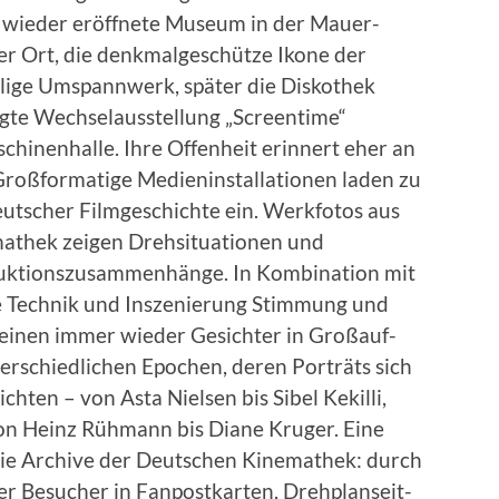
as wieder eröffnete Muse­um in der Mauer­
er Ort, die denkmalgeschütze Ikone der
­ma­lige Umspan­nwerk, später die Diskothek
igte Wech­se­lausstel­lung „Screen­time“
hi­nen­halle. Ihre Offen­heit erin­nert eher an
roß­for­matige Medi­enin­stal­la­tio­nen laden zu
tsch­er Filmgeschichte ein. Werk­fo­tos aus
h­ek zeigen Drehsi­t­u­a­tio­nen und
uk­tion­szusam­men­hänge. In Kom­bi­na­tion mit
wie Tech­nik und Insze­nierung Stim­mung und
heinen immer wieder Gesichter in Großauf­
r­schiedlichen Epochen, deren Porträts sich
cht­en – von Asta Nielsen bis Sibel Kekil­li,
von Heinz Rüh­mann bis Diane Kruger. Eine
die Archive der Deutschen Kine­math­ek: durch
 Besuch­er in Fan­postkarten, Dreh­plan­seit­