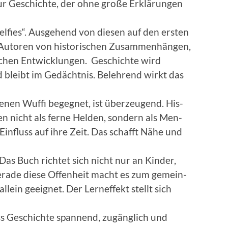
ur Geschichte, der ohne große Erk­lärun­gen
Self­ies“. Aus­ge­hend von diesen auf den ersten
 Autoren von his­torischen Zusam­men­hän­gen,
lichen Entwick­lun­gen. Geschichte wird
d bleibt im Gedächt­nis. Belehrend wirkt das
en Wuf­fi begeg­net, ist überzeu­gend. His­
nen nicht als ferne Helden, son­dern als Men­
n­fluss auf ihre Zeit. Das schafft Nähe und
. Das Buch richtet sich nicht nur an Kinder,
er­ade diese Offen­heit macht es zum gemein­
in geeignet. Der Lern­ef­fekt stellt sich
dass Geschichte span­nend, zugänglich und