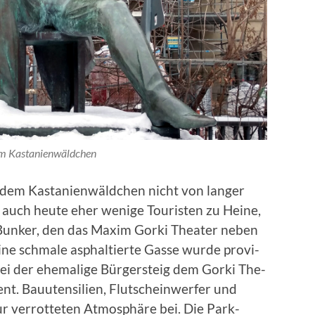
 Kas­tanien­wäld­chen
er dem Kas­tanien­wäld­chen nicht von langer
 auch heute eher wenige Touris­ten zu Heine,
Bunker, den das Max­im Gor­ki The­ater neben
ne schmale asphaltierte Gasse wurde pro­vi­
ei der ehe­ma­lige Bürg­er­steig dem Gor­ki The­
ient. Bauuten­silien, Flutschein­wer­fer und
r ver­rot­teten Atmo­sphäre bei. Die Park­