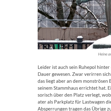
Heine am
Lei­der ist auch sein Ruhe­p­ol hin­t
Dauer gewe­sen. Zwar verir­ren sich
das liegt aber an dem mon­strösen 
seinem Stammhaus errichtet hat. Ei
sorisch über den Platz ver­legt, wob
ater als Park­platz für Last­wa­gen d
Absper­run­gen tra­gen das Übrige zu