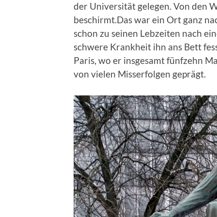
der Uni­ver­sität gele­gen. Von den 
beschirmt.Das war ein Ort ganz n
schon zu seinen Lebzeit­en nach ein
schwere Krankheit ihn ans Bett fes­
Paris, wo er ins­ge­samt fün­fzehn Ma
von vie­len Mis­ser­fol­gen geprägt.