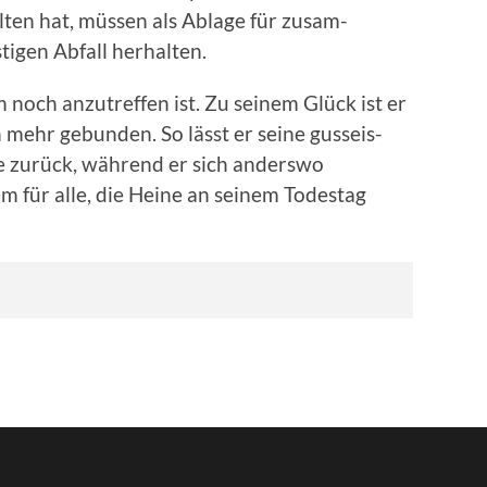
l­ten hat, müssen als Ablage für zusam­
­gen Abfall her­hal­ten.
och anzutr­e­f­fen ist. Zu seinem Glück ist er
mehr gebun­den. So lässt er seine gus­seis­
le zurück, während er sich ander­swo
em für alle, die Heine an seinem Todestag