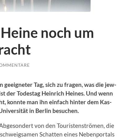
t Heine noch um
racht
KOMMENTARE
 geeigneter Tag, sich zu fra­gen, was die jew­
 ist der Todestag Hein­rich Heines. Und wenn
t, kon­nte man ihn ein­fach hin­ter dem Kas­
i­ver­sität in Berlin besuchen.
Abgeson­dert von den Touris­ten­strö­men, die
 schweigsamen Schat­ten eines Neben­por­tals