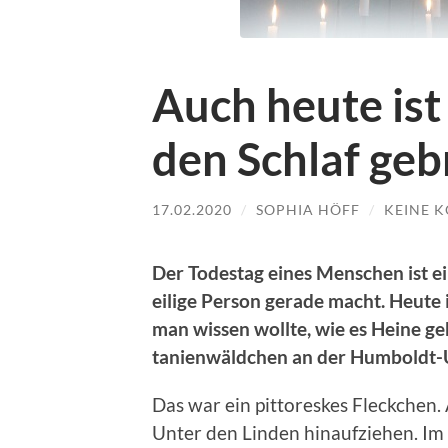
Auch heute is
den Schlaf geb
17.02.2020
/
SOPHIA HÖFF
/
KEINE 
Der Todestag eines Men­schen ist ein
eilige Per­son ger­ade macht. Heute
man wis­sen wollte, wie es Heine geh
tanien­wäld­chen an der Hum­boldt-Un
Das war ein pit­toreskes Fleckchen. 
Unter den Lin­den hin­aufziehen. Im