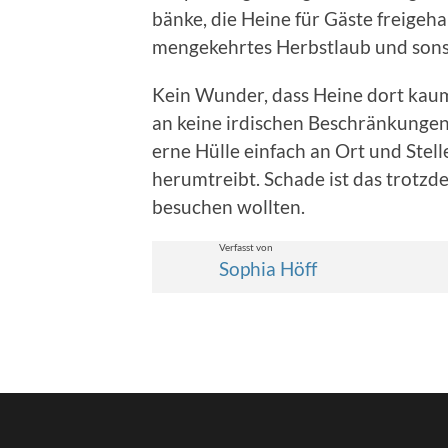
bänke, die Heine für Gäste freige­ha
mengekehrtes Herb­st­laub und son­sti
Kein Wun­der, dass Heine dort kaum n
an keine irdis­chen Beschränkun­gen 
erne Hülle ein­fach an Ort und Stel
herumtreibt. Schade ist das trotz­d
besuchen woll­ten.
Ver­fasst von
Sophia Höff