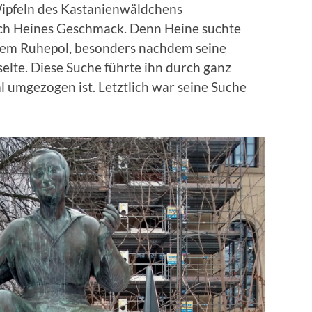
Wipfeln des Kas­tanien­wäld­chens
ach Heines Geschmack. Denn Heine suchte
em Ruhe­p­ol, beson­ders nach­dem seine
selte. Diese Suche führte ihn durch ganz
l umge­zo­gen ist. Let­ztlich war seine Suche