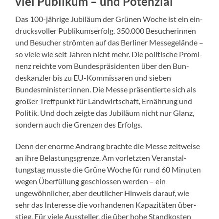
viel Publikum – und Potenzial
Das 100-jährige Jubiläum der Grü­nen Woche ist ein ein­
drucksvoller Pub­likum­ser­folg. 350.000 Besucherin­nen
und Besuch­er strömten auf das Berlin­er Messegelände –
so viele wie seit Jahren nicht mehr. Die poli­tis­che Promi­
nenz reichte vom Bun­de­spräsi­den­ten über den Bun­
deskan­zler bis zu EU-Kom­mis­saren und sieben
Bundesminister:innen. Die Messe präsen­tierte sich als
großer Tre­ff­punkt für Land­wirtschaft, Ernährung und
Poli­tik. Und doch zeigte das Jubiläum nicht nur Glanz,
son­dern auch die Gren­zen des Erfol­gs.
Denn der enorme Andrang brachte die Messe zeitweise
an ihre Belas­tungs­gren­ze. Am vor­let­zten Ver­anstal­
tungstag musste die Grüne Woche für rund 60 Minuten
wegen Über­fül­lung geschlossen wer­den – ein
ungewöhn­lich­er, aber deut­lich­er Hin­weis darauf, wie
sehr das Inter­esse die vorhan­de­nen Kapaz­itäten über­
stieg. Für viele Aussteller, die über hohe Stand­kosten