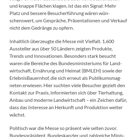
und knappe Flächen kla­gen, ist das ein Sig­nal: Mehr
Platz und bessere Besucher­führung wären wün­
schenswert, um Gespräche, Präsen­ta­tio­nen und Verkauf
nicht dem Gedränge zu opfern.
Inhaltlich überzeugte die Messe mit Vielfalt. 1.600
Aussteller aus über 50 Län­dern zeigten Pro­duk­te,
Trends und Inno­va­tio­nen. Beson­ders stark besucht
waren die Bere­iche des Bun­desmin­is­teri­ums für Land­
wirtschaft, Ernährung und Heimat (BMLEH) sowie der
Erleb­nis­Bauern­hof, die sich erneut als Pub­likums­mag­
neten erwiesen. Hier sucht­en viele Besuch­er gezielt den
Kon­takt zur Prax­is, informierten sich über Tier­hal­tung,
Anbau und mod­erne Land­wirtschaft – ein Zeichen dafür,
dass das Inter­esse an Herkun­ft und Pro­duk­tion weit­er
wächst.
Poli­tisch war die Messe so präsent wie sel­ten zuvor.
Bun­de­spräsi­dent, Bun­deskan­zler und zahlre­iche Min­is­