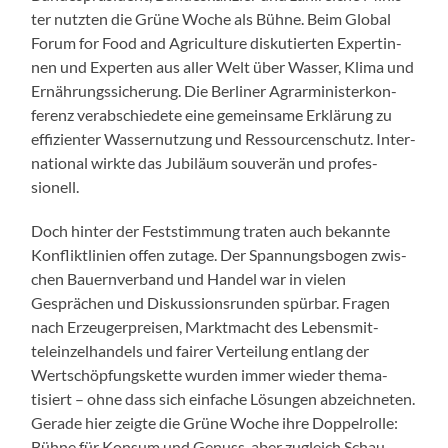
ter nutzten die Grüne Woche als Bühne. Beim Glob­al
Forum for Food and Agri­cul­ture disku­tierten Exper­tin­
nen und Experten aus aller Welt über Wass­er, Kli­ma und
Ernährungssicherung. Die Berlin­er Agrarmin­is­terkon­
ferenz ver­ab­schiedete eine gemein­same Erk­lärung zu
effizien­ter Wasser­nutzung und Ressourcenschutz. Inter­
na­tion­al wirk­te das Jubiläum sou­verän und pro­fes­
sionell.
Doch hin­ter der Fest­stim­mung trat­en auch bekan­nte
Kon­flik­tlin­ien offen zutage. Der Span­nungs­bo­gen zwis­
chen Bauern­ver­band und Han­del war in vie­len
Gesprächen und Diskus­sion­srun­den spür­bar. Fra­gen
nach Erzeuger­preisen, Mark­t­macht des Lebens­mit­
teleinzel­han­dels und fair­er Verteilung ent­lang der
Wertschöp­fungs­kette wur­den immer wieder the­ma­
tisiert – ohne dass sich ein­fache Lösun­gen abze­ich­neten.
Ger­ade hier zeigte die Grüne Woche ihre Dop­pel­rolle:
Bühne für Kon­sum und Genuss, aber zugle­ich Schau­