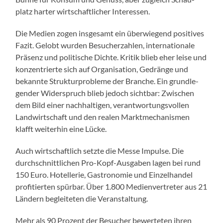
platz har­ter wirtschaftlich­er Inter­essen.
Die Medi­en zogen ins­ge­samt ein über­wiegend pos­i­tives
Faz­it. Gelobt wur­den Besucherzahlen, inter­na­tionale
Präsenz und poli­tis­che Dichte. Kri­tik blieb eher leise und
konzen­tri­erte sich auf Organ­i­sa­tion, Gedränge und
bekan­nte Struk­tur­prob­leme der Branche. Ein grundle­
gen­der Wider­spruch blieb jedoch sicht­bar: Zwis­chen
dem Bild ein­er nach­halti­gen, ver­ant­wor­tungsvollen
Land­wirtschaft und den realen Mark­t­mech­a­nis­men
klafft weit­er­hin eine Lücke.
Auch wirtschaftlich set­zte die Messe Impulse. Die
durch­schnit­tlichen Pro-Kopf-Aus­gaben lagen bei rund
150 Euro. Hotel­lerie, Gas­tronomie und Einzel­han­del
prof­i­tierten spür­bar. Über 1.800 Medi­en­vertreter aus 21
Län­dern begleit­eten die Ver­anstal­tung.
Mehr als 90 Prozent der Besuch­er bew­erteten ihren