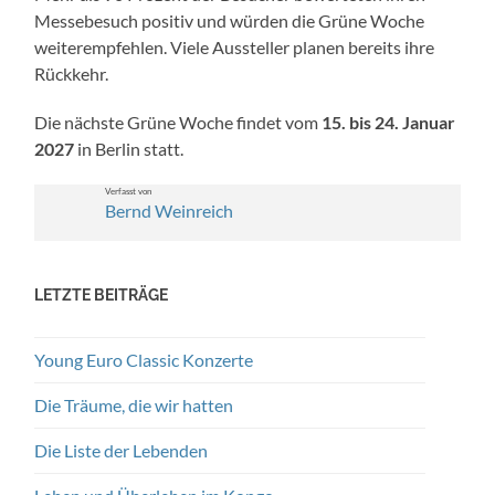
Messebe­such pos­i­tiv und wür­den die Grüne Woche
weit­erempfehlen. Viele Aussteller pla­nen bere­its ihre
Rück­kehr.
Die näch­ste Grüne Woche find­et vom
15. bis 24. Jan­u­ar
2027
in Berlin statt.
Ver­fasst von
Bernd Wein­re­ich
LETZTE BEITRÄGE
Young Euro Classic Konzerte
Die Träume, die wir hatten
Die Liste der Lebenden