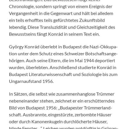
Chronolo­gie, son­dern springt von einem Ereig­nis der
Ver­gan­gen­heit in die Gegen­wart und hält bei alle­dem
ein teils erhofftes teils gefürchtetes Zukun­fts­bild
lebendig. Diese Transluzid­ität und Gle­ichzeit­igkeit des
Bewusst­seins fängt Kon­rád in seinem Text ein.
Györ­gy Kon­rád über­lebt in Budapest die Nazi-Okku­pa­
tion unter dem Schutz eines Schweiz­er Botschaft­sange­
höri­gen. Auch seine Eltern, die im Mai 1944 deportiert
wur­den, über­lebten. Anschließend studierte Kon­rád in
Budapest Lit­er­atur­wis­senschaft und Sozi­olo­gie bis zum
Ungar­nauf­s­tand 1956.
In Sätzen, die selb­st wie zusam­men­hanglose Trüm­mer
nebeneinan­der ste­hen, zeich­net er ein erschüt­tern­des
Bild von Budapest 1956: „Budapester Trüm­mer­land­
schaft. Aus­bran­nte, eingestürzte, zer­bombte Häuser
oder durch Kanonenkugeln durch­löcherte Häuser,
blinde Fen­ster…“ Leichen wur­den not­dürftig in Grü­nan­