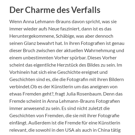
Der Charme des Verfalls
Wenn Anna Lehmann-Brauns davon spricht, was sie
immer wieder aufs Neue fasziniert, dann ist es das
Herun­tergekommene, Schäbige, was aber den­noch
seinen Glanz bewahrt hat. In ihren Fotografien ist genau
dieser Bruch zwis­chen der aktuellen Wahrnehmung und
einem unbes­timmten Vorher spür­bar. Dieses Vorher
scheint das eigentliche Herzstück des Bildes zu sein. Im
Vorhinein hat sich eine Geschichte ereignet und
Geschicht­en sind es, die die Fotografin mit ihren Bildern
verbindet.Ob es der Kün­st­lerin um das aneignen von
etwas Frem­den geht?, fragt Julia Rosen­baum. Denn das
Fremde scheint in Anna Lehmann-Brauns Fotografien
immer anwe­send zu sein. Es sind nicht zulet­zt die
Geschicht­en von Frem­den, die sie mit ihrer Fotografie
ein­fängt. Außer­dem ist die Fremde für eine Kün­st­lerin
rel­e­vant, die sowohl in den USA als auch in Chi­na tätig