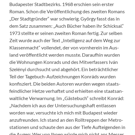
Budapester Stadt­bezirks. 1968 erschien sein erster
Roman. Schon die Veröf­fentlichung des zweit­en Romans
„Der Stadt­grün­der“ war schwierig. Györ­gy fasst das in
dem Satz zusam­men: „Auch Büch­er haben ihr Schick­sal.“
1973 stellte er seinen zweit­en Roman fer­tig. Zur sel­ben
Zeit wurde auch der Text „Intel­li­genz auf dem Weg zur
Klassen­macht“ vol­len­det, der von vorn­here­in im Aus­
land veröf­fentlicht wer­den musste. Daraufhin wur­den
die Woh­nun­gen Kon­rads und des Mitver­fassers Iván
Szelényi durch­sucht und abge­hört. Ein beträchtlich­er
Teil der Tage­buch-Aufze­ich­nun­gen Kon­ráds wur­den
kon­fisziert. Die bei­den Autoren wur­den wegen staats­
feindlich­er Het­ze ver­haftet und erhiel­ten eine staat­san­
waltliche Ver­war­nung. Im „Gäste­buch“ schreibt Kon­rád:
„Nach­dem ich aus der Unter­suchung­shaft ent­lassen
wor­den war, ver­suchte ich mich mit Budapest wieder
anzufre­un­den. Ich stand an den Roll­trep­pen der Met­ro­
sta­tio­nen und schaute den aus der Tiefe Aufteigen­den in
die Augen: Wer von Ihnen würde mich nicht ans Mess­er