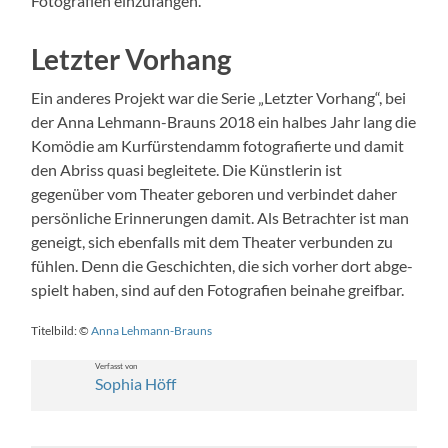
Fotografien einz­u­fan­gen.
Letzter Vorhang
Ein anderes Pro­jekt war die Serie „Let­zter Vorhang“, bei
der Anna Lehmann-Brauns 2018 ein halbes Jahr lang die
Komödie am Kur­fürs­ten­damm fotografierte und damit
den Abriss qua­si begleit­ete. Die Kün­st­lerin ist
gegenüber vom The­ater geboren und verbindet daher
per­sön­liche Erin­nerun­gen damit. Als Betra­chter ist man
geneigt, sich eben­falls mit dem The­ater ver­bun­den zu
fühlen. Denn die Geschicht­en, die sich vorher dort abge­
spielt haben, sind auf den Fotografien beina­he greif­bar.
Titel­bild: ©
Anna Lehmann-Brauns
Ver­fasst von
Sophia Höff