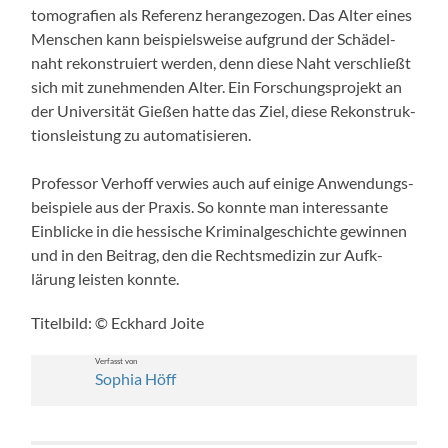
to­mo­grafien als Ref­erenz herange­zo­gen. Das Alter eines
Men­schen kann beispiel­sweise auf­grund der Schädel­
naht rekon­stru­iert wer­den, denn diese Naht ver­schließt
sich mit zunehmenden Alter. Ein Forschung­spro­jekt an
der Uni­ver­sität Gießen hat­te das Ziel, diese Rekon­struk­
tion­sleis­tung zu automa­tisieren.
Pro­fes­sor Ver­hoff ver­wies auch auf einige Anwen­dungs­
beispiele aus der Prax­is. So kon­nte man inter­es­sante
Ein­blicke in die hes­sis­che Krim­i­nalgeschichte gewin­nen
und in den Beitrag, den die Rechtsmedi­zin zur Aufk­
lärung leis­ten kon­nte.
Titel­bild: © Eck­hard Joite
Ver­fasst von
Sophia Höff