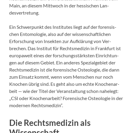
Main, an diesem Mittwoch in der hes­sis­chen Lan­
desvertre­tung.
Ein Schw­er­punkt des Insti­tutes liegt auf der foren­sis­
chen Ento­molo­gie, also auf der wis­senschaftlichen
Erforschung von Insek­ten zur Aufk­lärung von Ver­
brechen. Das Insti­tut für Rechtsmedi­zin in Frank­furt ist
europaweit eines der forschungsstärk­sten Ein­rich­tun­
gen auf diesem Gebi­et. Ein anderes Spezial­ge­bi­et der
Rechtsmedi­zin ist die foren­sis­che Oste­olo­gie, die dann
zum Ein­satz kommt, wenn vom Men­schen nur noch
Knochen übrig sind. Es geht also um echte Knochenar­
beit — wie der Titel der Ver­anstal­tung schon nahelegt:
„CSI oder Knochenar­beit? Foren­sis­che Oste­olo­gie in der
mod­er­nen Rechtsmedi­zin“.
Die Rechtsmedizin als
Wissenschaft