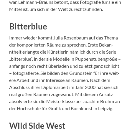
war. Lehmann-Brauns betont, dass Fotografie für sie ein
Mit­tel ist, um sich in der Welt zurechtzufind­en.
Bitterblue
Immer wieder kommt Julia Rosen­baum auf das The­ma
der kom­ponierten Räume zu sprechen. Erste Bekan­
ntheit erlangte die Kün­st­lerin näm­lich durch die Serie
„bit­terblue“, in der sie Mod­elle in Pup­pen­stuben­größe –
anfangs noch recht über­laden und zulet­zt ganz schlicht
– fotografierte. Sie bilden den Grund­stein für ihre weit­
ere Arbeit und ihr Inter­esse an Räu­men. Nach dem
Abschluss ihrer Diplo­mar­beit im Jahr 2000 hat sie sich
real großen Räu­men zuge­wandt. Mit diesem Ansatz
absolvierte sie die Meis­terk­lasse bei Joachim Brohm an
der Hochschule für Grafik und Buchkun­st in Leipzig.
Wild Side West