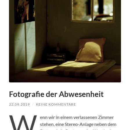
Fotografie der Abwesenheit
22.09.2019
/
KEINE KOMMENTARE
W
enn wir in einem ver­lasse­nen Zim­mer
ste­hen, eine Stereo-Anlage neben dem