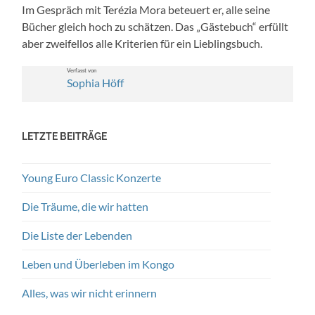
Im Gespräch mit Terézia Mora beteuert er, alle seine
Büch­er gle­ich hoch zu schätzen. Das „Gäste­buch“ erfüllt
aber zweifel­los alle Kri­te­rien für ein Lieblings­buch.
Ver­fasst von
Sophia Höff
LETZTE BEITRÄGE
Young Euro Classic Konzerte
Die Träume, die wir hatten
Die Liste der Lebenden
Leben und Überleben im Kongo
Alles, was wir nicht erinnern