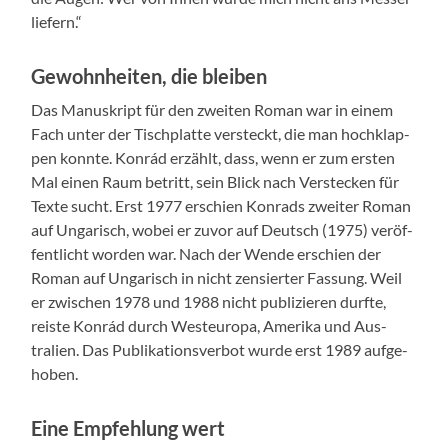
liefern.“
Gewohnheiten, die bleiben
Das Manuskript für den zweit­en Roman war in einem
Fach unter der Tis­ch­plat­te ver­steckt, die man hochk­lap­
pen kon­nte. Kon­rád erzählt, dass, wenn er zum ersten
Mal einen Raum betritt, sein Blick nach Ver­steck­en für
Texte sucht. Erst 1977 erschien Kon­rads zweit­er Roman
auf Ungarisch, wobei er zuvor auf Deutsch (1975) veröf­
fentlicht wor­den war. Nach der Wende erschien der
Roman auf Ungarisch in nicht zen­siert­er Fas­sung. Weil
er zwis­chen 1978 und 1988 nicht pub­lizieren durfte,
reiste Kon­rád durch Wes­teu­ropa, Ameri­ka und Aus­
tralien. Das Pub­lika­tionsver­bot wurde erst 1989 aufge­
hoben.
Eine Empfehlung wert