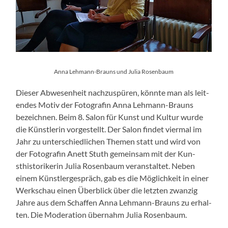
Anna Lehmann-Brauns und Julia Rosen­baum
Dieser Abwe­sen­heit nachzus­püren, kön­nte man als lei­t­
en­des Motiv der Fotografin Anna Lehmann-Brauns
beze­ich­nen. Beim 8. Salon für Kun­st und Kul­tur wurde
die Kün­st­lerin vorgestellt. Der Salon find­et vier­mal im
Jahr zu unter­schiedlichen The­men statt und wird von
der Fotografin Anett Stuth gemein­sam mit der Kun­
sthis­torik­erin Julia Rosen­baum ver­anstal­tet. Neben
einem Kün­st­lerge­spräch, gab es die Möglichkeit in ein­er
Werkschau einen Überblick über die let­zten zwanzig
Jahre aus dem Schaf­fen Anna Lehmann-Brauns zu erhal­
ten. Die Mod­er­a­tion über­nahm Julia Rosen­baum.