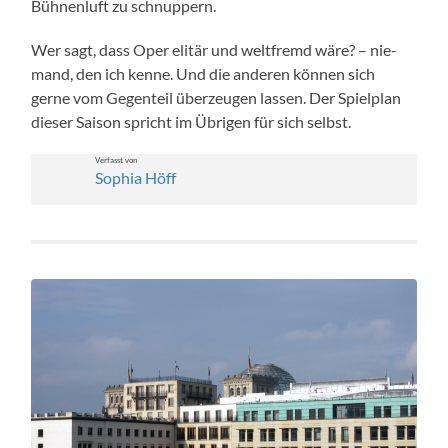
Büh­nen­luft zu schnup­pern.
Wer sagt, dass Oper elitär und welt­fremd wäre? – nie­
mand, den ich kenne. Und die anderen kön­nen sich
gerne vom Gegen­teil überzeu­gen lassen. Der Spielplan
dieser Sai­son spricht im Übri­gen für sich selb­st.
Ver­fasst von
Sophia Höff