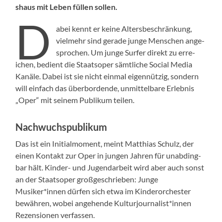
shaus mit Leben füllen sollen.
D
abei ken­nt er keine Alters­beschränkung,
vielmehr sind ger­ade junge Men­schen ange­
sprochen. Um junge Surfer direkt zu erre­
ichen, bedi­ent die Staat­sop­er sämtliche Social Media
Kanäle. Dabei ist sie nicht ein­mal eigen­nützig, son­dern
will ein­fach das über­bor­dende, unmit­tel­bare Erleb­nis
„Oper“ mit seinem Pub­likum teilen.
Nachwuchspublikum
Das ist ein Ini­tial­mo­ment, meint Matthias Schulz, der
einen Kon­takt zur Oper in jun­gen Jahren für unab­d­ing­
bar hält. Kinder- und Jugen­dar­beit wird aber auch son­st
an der Staat­sop­er großgeschrieben: Junge
Musiker*innen dür­fen sich etwa im Kinderorch­ester
bewähren, wobei ange­hende Kulturjournalist*innen
Rezen­sio­nen ver­fassen.