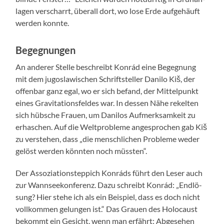
la­gen ver­schar­rt, über­all dort, wo lose Erde aufge­häuft
wer­den kon­nte.
Begegnungen
An ander­er Stelle beschreibt Kon­rád eine Begeg­nung
mit dem jugoslaw­is­chen Schrift­steller Dani­lo Kiš, der
offen­bar ganz egal, wo er sich befand, der Mit­telpunkt
eines Grav­i­ta­tions­feldes war. In dessen Nähe rekel­ten
sich hüb­sche Frauen, um Dani­los Aufmerk­samkeit zu
erhaschen. Auf die Welt­prob­leme ange­sprochen gab Kiš
zu ver­ste­hen, dass „die men­schlichen Prob­leme wed­er
gelöst wer­den kön­nten noch müssten“.
Der Assozi­a­tion­step­pich Kon­ráds führt den Leser auch
zur Wannseekon­ferenz. Dazu schreibt Kon­rád: „Endlö­
sung? Hier ste­he ich als ein Beispiel, dass es doch nicht
vol­lkom­men gelun­gen ist.“ Das Grauen des Holo­caust
bekommt ein Gesicht, wenn man erfährt: Abge­se­hen