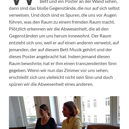
Bett und ein Poster an der Wand sehen,
dann sind das bloße Gegen­stände, die nur auf sich selb­st
ver­weisen. Und doch sind es Spuren, die uns vor Augen
führen, was den Raum zu einem frem­den Raum macht.
Plöt­zlich erken­nen wir die Abwe­sen­heit, die all den
Gegen­stän­den um uns herum innewohnt. Der Raum
entzieht sich uns, weil er auf einen anderen ver­weist, auf
jeman­den, der auf diesem Bett Musik gehört und der
dieses Poster ange­bracht hat. Indem jemand diesen
Raum bewohnte, hat er ihm einen tran­szen­den­ten Sinn
gegeben. Wenn wir nun das Zim­mer vor uns sehen,
erschließt sich uns vielle­icht nicht sein Sinn und doch
spüren wir die Abwe­sen­heit eines anderen.