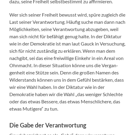
dazu, seine Frei­heit selb­st­bes­timmt zu affir­mieren.
Wer sich sein­er Frei­heit bewusst wird, spüre zugle­ich die
Last sein­er Ver­ant­wor­tung. Häu­fig suche man dann nach
Möglichkeit­en, seine Ver­ant­wor­tung abzugeben, weil
man sich nicht für befähigt genug halte. In der Dik­tatur
wie in der Demokratie ist man laut Gauck in Ver­suchung,
sich für nicht zuständig zu erk­lären. Wenn man dem
nachgibt, sei das eine frei­willige Einkehr in ein Are­al von
Ohn­macht. In dieser Sit­u­a­tion könne uns die Ver­gan­
gen­heit eine Stütze sein. Denn die großen Namen des
Wider­stands kön­nen uns in dem Gefühl bestärken, dass
wir eine Wahl haben. In der Dik­tatur wie in der
Demokratie haben wir die Wahl „das weniger Schlechte
oder das etwas Bessere, das etwas Men­schlichere, das
etwas Mutigere“ zu tun.
Die Gabe der Verantwortung