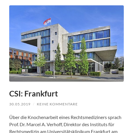
CSI: Frankfurt
30.05.2019
/
KEINE KOMMENTARE
Über die Knochenar­beit eines Rechtsmedi­zin­ers sprach
Prof. Dr. Mar­cel A. Ver­hoff, Direk­tor des Insti­tuts für
Rechtsmedi­zin am Uni­ver­sität­sklinikum Frank­furt am