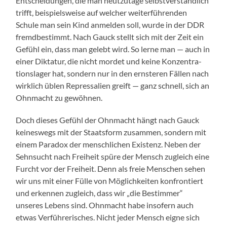
Entschei­dun­gen, die man heutzu­tage selb­stver­ständlich
trifft, beispiel­sweise auf welch­er weit­er­führen­den
Schule man sein Kind anmelden soll, wurde in der DDR
fremdbes­timmt. Nach Gauck stellt sich mit der Zeit ein
Gefühl ein, dass man gelebt wird. So lerne man — auch in
ein­er Dik­tatur, die nicht mordet und keine Konzen­tra­
tionslager hat, son­dern nur in den ern­steren Fällen nach
wirk­lich üblen Repres­salien greift — ganz schnell, sich an
Ohn­macht zu gewöh­nen.
Doch dieses Gefühl der Ohn­macht hängt nach Gauck
keineswegs mit der Staats­form zusam­men, son­dern mit
einem Para­dox der men­schlichen Exis­tenz. Neben der
Sehn­sucht nach Frei­heit spüre der Men­sch zugle­ich eine
Furcht vor der Frei­heit. Denn als freie Men­schen sehen
wir uns mit ein­er Fülle von Möglichkeit­en kon­fron­tiert
und erken­nen zugle­ich, dass wir „die Bes­tim­mer“
unseres Lebens sind. Ohn­macht habe insofern auch
etwas Ver­führerisches. Nicht jed­er Men­sch eigne sich