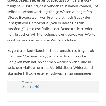
Gauck beze­ich­net es als „Gabe“, dass wir ver­ant­wor­
tungs­be­wusst sind, dass wir den Mut haben kön­nen, uns
selb­st als ver­ant­wor­tungs­fähige Wesen zu begreifen.
Dieses Bewusst­sein von Frei­heit ist nach Gauck der
Inbe­griff von Demokratie: „Wir erk­lären uns für
zuständig.“ Um diese Rolle in der Demokratie zu erler­
nen, brauchen wir Men­schen, die uns etwas von Werten
erzählen und die uns diese Werte vor­leben.
Es geht also laut Gauck nicht darum, sich zu fra­gen, ob
man zum Mär­tyr­er taugt, son­dern darum, welche
Fähigkeit man hat, an der man wach­sen kann, und in
welchem Maße einem das Vor­bild dieser Wider­stand­
skämpfer hil­ft, die eige­nen Schwächen zu min­imieren.
Ver­fasst von
Sophia Höff