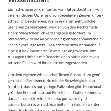
Ein Tather­gang wird mitunter vom Tatverdächti­gen, vom
ver­meintlichen Opfer und von beteiligten Zeu­gen unter­
schiedlich beschrieben. Wenn es darum geht, solche
Szenar­ien zu beurteilen, wer­den von den Rechtsmedi­
zin­ern Wahrschein­lichkeit­sangaben gefordert. Im
Strafrecht wird die an Sicher­heit gren­zende Wahrschein­
lichkeit voraus­ge­set­zt. Die Rechtsmedi­zin ist daher auf
eine gut doku­men­tierte Beweis­lage angewiesen. Ihre
Aus­sagen trifft sie mit Bedacht, denn nur in einem von
tausend Fällen wird ihr ein Irrtum zuge­s­tanden.
Um dem eige­nen wis­senschaftlichen Anspruch zu genü­
gen, ist die Rechtsmedi­zin mit der Schwierigkeit kon­
fron­tiert, dass es nur geringe Fal­lzahlen gibt. Manch­mal
grün­den Erken­nt­nisse auf Einzelfällen. Daher kommt es
darauf an, die einzel­nen Fälle so gut wie möglich
auszuar­beit­en bzw. nachzuar­beit­en: In Stu­di­en wer­den
häu­fig Re-Eval­u­a­tio­nen durchge­führt, um ein bes­