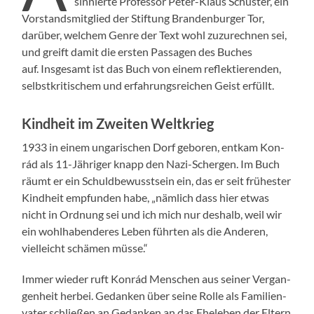
sin­nierte Pro­fes­sor Peter-Klaus Schus­ter, ein
Vor­standsmit­glied der Stiftung Bran­den­burg­er Tor,
darüber, welchem Genre der Text wohl zuzurech­nen sei,
und greift damit die ersten Pas­sagen des Buch­es
auf. Ins­ge­samt ist das Buch von einem reflek­tieren­den,
selb­stkri­tis­chem und erfahrungsre­ichen Geist erfüllt.
Kindheit im Zweiten Weltkrieg
1933 in einem ungarischen Dorf geboren, entkam Kon­
rád als 11-Jähriger knapp den Nazi-Scher­gen. Im Buch
räumt er ein Schuld­be­wusst­sein ein, das er seit früh­ester
Kind­heit emp­fun­den habe, „näm­lich dass hier etwas
nicht in Ord­nung sei und ich mich nur deshalb, weil wir
ein wohlhaben­deres Leben führten als die Anderen,
vielle­icht schä­men müsse.“
Immer wieder ruft Kon­rád Men­schen aus sein­er Ver­gan­
gen­heit her­bei. Gedanken über seine Rolle als Fam­i­lien­
vater schließen an Gedanken an das Eheleben der Eltern