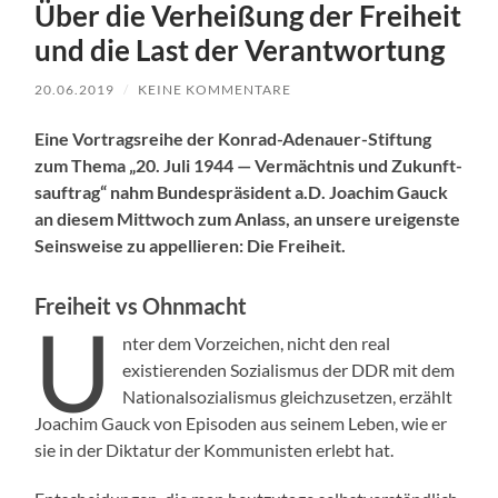
Über die Verheißung der Freiheit
und die Last der Verantwortung
20.06.2019
/
KEINE KOMMENTARE
Eine Vor­tragsrei­he der Kon­rad-Ade­nauer-Stiftung
zum The­ma „20. Juli 1944 — Ver­mächt­nis und Zukun­ft­
sauf­trag“ nahm Bun­de­spräsi­dent a.D. Joachim Gauck
an diesem Mittwoch zum Anlass, an unsere ure­igen­ste
Sein­sweise zu appel­lieren: Die Frei­heit.
Freiheit vs Ohnmacht
U
nter dem Vorze­ichen, nicht den real
existieren­den Sozial­is­mus der DDR mit dem
Nation­al­sozial­is­mus gle­ichzuset­zen, erzählt
Joachim Gauck von Episo­den aus seinem Leben, wie er
sie in der Dik­tatur der Kom­mu­nis­ten erlebt hat.