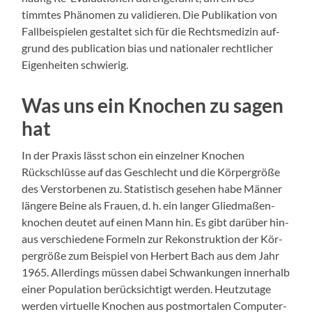
timmtes Phänomen zu vali­dieren. Die Pub­lika­tion von
Fall­beispie­len gestal­tet sich für die Rechtsmedi­zin auf­
grund des pub­li­ca­tion bias und nationaler rechtlich­er
Eigen­heit­en schwierig.
Was uns ein Knochen zu sagen
hat
In der Prax­is lässt schon ein einzel­ner Knochen
Rückschlüsse auf das Geschlecht und die Kör­per­größe
des Ver­stor­be­nen zu. Sta­tis­tisch gese­hen habe Män­ner
län­gere Beine als Frauen, d. h. ein langer Glied­maßen­
knochen deutet auf einen Mann hin. Es gibt darüber hin­
aus ver­schiedene Formeln zur Rekon­struk­tion der Kör­
per­größe zum Beispiel von Her­bert Bach aus dem Jahr
1965. Allerd­ings müssen dabei Schwankun­gen inner­halb
ein­er Pop­u­la­tion berück­sichtigt wer­den. Heutzu­tage
wer­den virtuelle Knochen aus post­mor­tal­en Com­put­er­