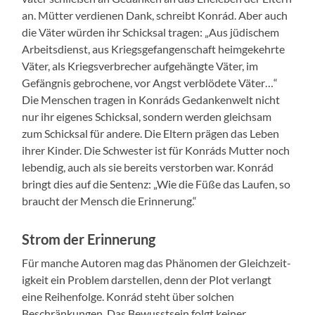
an. Müt­ter ver­di­enen Dank, schreibt Kon­rád. Aber auch
die Väter wür­den ihr Schick­sal tra­gen: „Aus jüdis­chem
Arbeits­di­enst, aus Kriegs­ge­fan­gen­schaft heimgekehrte
Väter, als Kriegsver­brech­er aufge­hängte Väter, im
Gefäng­nis gebroch­ene, vor Angst verblödete Väter…“
Die Men­schen tra­gen in Kon­ráds Gedanken­welt nicht
nur ihr eigenes Schick­sal, son­dern wer­den gle­ich­sam
zum Schick­sal für andere. Die Eltern prä­gen das Leben
ihrer Kinder. Die Schwest­er ist für Kon­ráds Mut­ter noch
lebendig, auch als sie bere­its ver­stor­ben war. Kon­rád
bringt dies auf die Sen­tenz: „Wie die Füße das Laufen, so
braucht der Men­sch die Erin­nerung.“
Strom der Erinnerung
Für manche Autoren mag das Phänomen der Gle­ichzeit­
igkeit ein Prob­lem darstellen, denn der Plot ver­langt
eine Rei­hen­folge. Kon­rád ste­ht über solchen
Beschränkun­gen. Das Bewusst­sein fol­gt kein­er