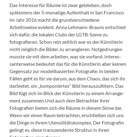
Das Inter­esse für Räume ist zwar geblieben, doch
spätestens der 5‑monatige Aufen­thalt in San Fran­cis­co
im Jahr 2016 macht die grund­ver­schiedene
Arbeitsweise evi­dent. Anna Lehmann-Brauns entsch­ied
sich dafür, die lokalen Clubs der LGTB-Szene zu
fotografieren. Schon rein zeitlich war es der Kün­st­lerin
nicht möglich die Bilder zu arrang­ieren. Notge­drun­gen
musste sie mit dem arbeit­en, was sie vor­fand. Inter­es­
san­ter­weise bedeutet das für die Kün­st­lerin aber keinen
Gegen­satz zur mod­ell­basierten Fotografie. In bei­den
Fällen geht es für sie darum, aus dem Chaos, das sich ihr
dar­bi­etet, ein „kom­poniertes“ Bild her­auszu­fil­tern. Das
Bild fügt sich im Blick der Kün­st­lerin zu einem Arrange­
ment zusammen.Und auch dem Betra­chter ihrer
Fotografien bieten sich die Räume in diesem Sinne dar.
Wenn wir einen Raum betra­cht­en, erschließen sich uns
die Dinge in ihrem Uten­sil­ität­skom­plex. Der Fotografin
gelingt es, diese tran­szen­dente Struk­tur in ihren