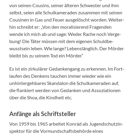
von seinen Cousins, sein­er älteren Schwest­er und ihm
selb­st, seien alle Schulka­m­er­aden zusam­men mit seinen
Cousi­nen in Gas und Feuer aus­gelöscht wor­den. Weit­er­
hin schreibt er: „Von den moral­isierend Fra­gen­den
wende ich mich ab und sage: Wed­er Rache noch Verge­
bung! Die Täter müssen mit dem eige­nen Schuld­be­
wusst­sein leben. Wie lange? Lebenslänglich. Der Mörder
bleibt bis zu seinem Tod ein Mörder.“
Es ist ein zirkulär­er Gedanken­gang zu erken­nen. Im Fort­
laufen des Denkens tauchen immer wieder wie ein
unhin­terge­hbares Skan­dalon die Schulka­m­er­aden auf,
die flankiert wer­den von Gedanken und Assozi­a­tio­nen
über die Shoa, die Kind­heit etc.
Anfänge als Schriftsteller
Von 1959 bis 1965 arbeit­et Kon­rád als Jugend­schutzin­
spek­tor für die Vor­mund­schafts­be­hörde eines