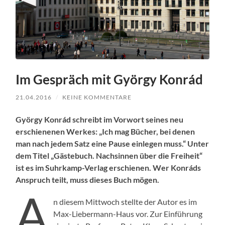
Im Gespräch mit György Konrád
21.04.2016
/
KEINE KOMMENTARE
Györ­gy Kon­rád schreibt im Vor­wort seines neu
erschiene­nen Werkes: „Ich mag Büch­er, bei denen
man nach jedem Satz eine Pause ein­le­gen muss.“ Unter
dem Titel „Gäste­buch. Nachsin­nen über die Frei­heit“
ist es im Suhrkamp-Ver­lag erschienen. Wer Kon­ráds
Anspruch teilt, muss dieses Buch mögen.
A
n diesem Mittwoch stellte der Autor es im
Max-Lieber­mann-Haus vor. Zur Ein­führung