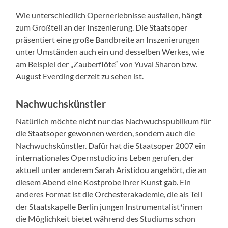
Wie unter­schiedlich Opern­er­leb­nisse aus­fall­en, hängt
zum Großteil an der Insze­nierung. Die Staat­sop­er
präsen­tiert eine große Band­bre­ite an Insze­nierun­gen
unter Umstän­den auch ein und des­sel­ben Werkes, wie
am Beispiel der „Zauber­flöte“ von Yuval Sharon bzw.
August Everd­ing derzeit zu sehen ist.
Nachwuchskünstler
Natür­lich möchte nicht nur das Nach­wuch­spub­likum für
die Staat­sop­er gewon­nen wer­den, son­dern auch die
Nach­wuch­skün­stler. Dafür hat die Staat­sop­er 2007 ein
inter­na­tionales Opern­stu­dio ins Leben gerufen, der
aktuell unter anderem Sarah Aris­ti­dou ange­hört, die an
diesem Abend eine Kost­probe ihrer Kun­st gab. Ein
anderes For­mat ist die Orch­ester­akademie, die als Teil
der Staatskapelle Berlin jun­gen Instrumentalist*innen
die Möglichkeit bietet während des Studi­ums schon