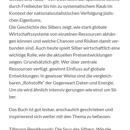
durch Freibeuter bis hin zu sys­tem­a­tis­chem Raub im
Kon­text der nation­al­sozial­is­tis­chen Ver­fol­gung jüdis­
chen Eigen­tums.
Die Geschichte des Sil­bers zeigt, wie stark glob­ale
Wirtschaftssys­teme von einzel­nen Ressourcen abhän­
gen kön­nen und welche Chan­cen und Risiken damit ver­
bun­den sind. Auch heute spielt Sil­ber wirtschaftlich eine
wichtige Rolle, wie die aktuellen Preisen­twick­lun­gen
zeigen. Grund­sät­zlich gilt: Wer über zen­trale
Ressourcen ver­fügt, gewin­nt Ein­fluss auf glob­ale
Entwick­lun­gen. In gewiss­er Weise sind die ver­gle­ich­
baren „Rohstoffe” der Gegen­wart Dat­en und Energie.
Um sie wird ähn­lich inten­siv gerun­gen wie einst um Sil­
ber.
Das Buch ist gut les­bar, anschaulich geschrieben und
inspiri­erend sich weit­er mit den The­ma zu befassen.
Till­mann Bendikows­ki: Die Spur des Sil­bers: Wie die