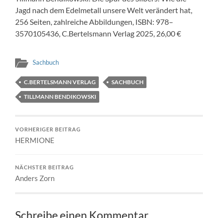
Jagd nach dem Edel­met­all unsere Welt verän­dert hat,
256 Seit­en, zahlre­iche Abbil­dun­gen, ISBN: 978–
3570105436, C.Bertelsmann Ver­lag 2025, 26,00 €
Sachbuch
C.BERTELSMANN VERLAG
SACHBUCH
TILLMANN BENDIKOWSKI
VORHERIGER BEITRAG
HERMIONE
NÄCHSTER BEITRAG
Anders Zorn
Schreibe einen Kommentar