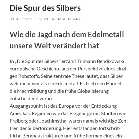
Die Spur des Silbers
31.03.2026
/
KEINE KOMMENTARE
Wie die Jagd nach dem Edel­met­all
unsere Welt verän­dert hat
In „Die Spur des Sil­bers” erzählt Till­mann Bendikows­ki
europäis­che Geschichte aus der Per­spek­tive eines einzi­
gen Rohstoffs. Seine zen­trale These lautet, dass Sil­ber
weit mehr war als ein Edel­met­all. Es trieb den Han­del,
die Macht­bil­dung und die frühe Glob­al­isierung
entschei­dend voran.
Aus­gangspunkt ist das Europa vor der Ent­deck­ung
Amerikas. Regio­nen wie das Erzge­birge mit Städten wie
Freiberg oder Joachim­sthal waren damals wichtige Zen­
tren der Sil­ber­förderung. Hier ent­standen fortschrit­
tliche Berg­baus­truk­turen und frühe For­men eines ein­