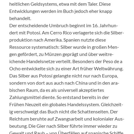
heitlichen Geldsys­tems, etwa mit dem Taler. Diese
Entwick­lun­gen wer­den im Buch jedoch eher knapp
behan­delt.
Der entschei­dende Umbruch begin­nt im 16. Jahrhun­
dert mit Poto­sí. Am Cer­ro Rico ver­lagerte sich die Sil­ber­
pro­duk­tion nach Ameri­ka. Spanien nutzte diese
Ressource sys­tem­a­tisch: Sil­ber wurde in großen Men­
gen gefördert, zu Münzen geprägt und über weitre­
ichende Han­del­snet­ze verteilt. Beson­ders der Peso de a
Ocho entwick­elte sich zu ein­er Art früher Weltwährung.
Das Sil­ber aus Poto­sí gelangte nicht nur nach Europa,
son­dern von dort aus auch nach Chi­na und in den ara­
bis­chen Raum, da es als uni­versell akzep­tiertes
Zahlungsmit­tel diente. So ent­stand bere­its in der
Frühen Neuzeit ein glob­ales Han­delssys­tem. Gle­ichzeit­
ig ver­schweigt das Buch nicht die Schat­ten­seit­en. Der
Reich­tum beruhte auf Zwangsar­beit und kolo­nialer Aus­
beu­tung. Die Gier nach Sil­ber führte immer wieder zu
Gewalt und Raub – von Über­fällen auf spanis­che Schiffe