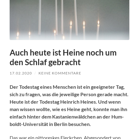
Auch heute ist Heine noch um
den Schlaf gebracht
17.02.2020
/
KEINE KOMMENTARE
Der Todestag eines Men­schen ist ein geeigneter Tag,
sich zu fra­gen, was die jew­eilige Per­son ger­ade macht.
Heute ist der Todestag Hein­rich Heines. Und wenn
man wis­sen wollte, wie es Heine geht, kon­nte man ihn
ein­fach hin­ter dem Kas­tanien­wäld­chen an der Hum­
boldt-Uni­ver­sität in Berlin besuchen.
Das war ein pit­toreskes Fleckchen. Abgeson­dert von