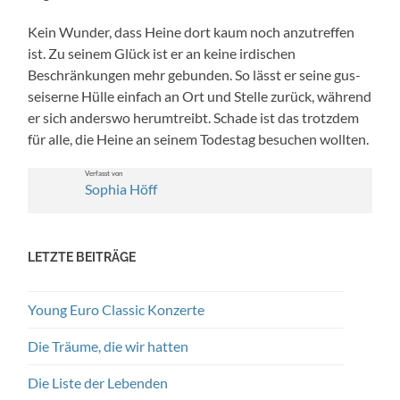
Kein Wun­der, dass Heine dort kaum noch anzutr­e­f­fen
ist. Zu seinem Glück ist er an keine irdis­chen
Beschränkun­gen mehr gebun­den. So lässt er seine gus­
seis­erne Hülle ein­fach an Ort und Stelle zurück, während
er sich ander­swo herumtreibt. Schade ist das trotz­dem
für alle, die Heine an seinem Todestag besuchen woll­ten.
Ver­fasst von
Sophia Höff
LETZTE BEITRÄGE
Young Euro Classic Konzerte
Die Träume, die wir hatten
Die Liste der Lebenden