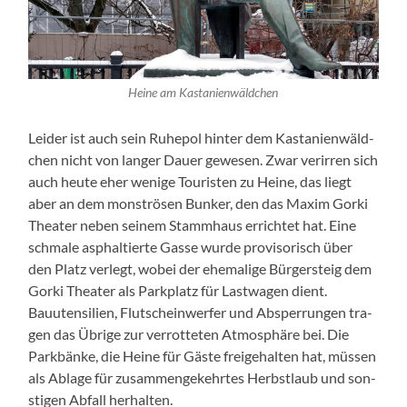
Heine am Kas­tanien­wäld­chen
Lei­der ist auch sein Ruhe­p­ol hin­ter dem Kas­tanien­wäld­
chen nicht von langer Dauer gewe­sen. Zwar verir­ren sich
auch heute eher wenige Touris­ten zu Heine, das liegt
aber an dem mon­strösen Bunker, den das Max­im Gor­ki
The­ater neben seinem Stammhaus errichtet hat. Eine
schmale asphaltierte Gasse wurde pro­vi­sorisch über
den Platz ver­legt, wobei der ehe­ma­lige Bürg­er­steig dem
Gor­ki The­ater als Park­platz für Last­wa­gen dient.
Bauuten­silien, Flutschein­wer­fer und Absper­run­gen tra­
gen das Übrige zur ver­rot­teten Atmo­sphäre bei. Die
Park­bänke, die Heine für Gäste freige­hal­ten hat, müssen
als Ablage für zusam­mengekehrtes Herb­st­laub und son­
sti­gen Abfall her­hal­ten.