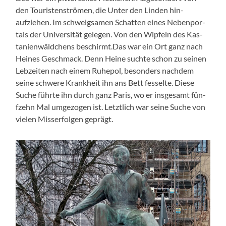
den Touris­ten­strö­men, die Unter den Lin­den hin­
aufziehen. Im schweigsamen Schat­ten eines Neben­por­
tals der Uni­ver­sität gele­gen. Von den Wipfeln des Kas­
tanien­wäld­chens beschirmt.Das war ein Ort ganz nach
Heines Geschmack. Denn Heine suchte schon zu seinen
Lebzeit­en nach einem Ruhe­p­ol, beson­ders nach­dem
seine schwere Krankheit ihn ans Bett fes­selte. Diese
Suche führte ihn durch ganz Paris, wo er ins­ge­samt fün­
fzehn Mal umge­zo­gen ist. Let­ztlich war seine Suche von
vie­len Mis­ser­fol­gen geprägt.