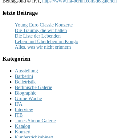
Beitrags­bild © IFA,
https://www.ifa-berlin.com/de/galerien
letzte Beiträge
Young Euro Classic Konzerte
Die Träume, die wir hatten
Die Liste der Lebenden
Leben und Überleben im Kongo
Alles, was wir nicht erinnern
Kategorien
Ausstellung
Barberini
Belletristik
Berlinische Galerie
Biographie
Grüne Woche
IFA
Interview
ITB
James Simon Galerie
Katalog
Konzert
Kupferstichkabinett