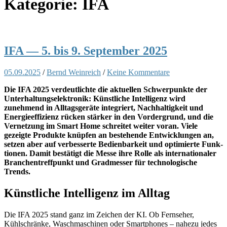
Kategorie:
IFA
IFA — 5. bis 9. September 2025
05.09.2025
/
Bernd Weinreich
/
Keine Kommentare
Die IFA 2025 verdeut­lichte die aktuellen Schw­er­punk­te der
Unter­hal­tungse­lek­tron­ik: Kün­stliche Intel­li­genz wird
zunehmend in All­t­ags­geräte inte­gri­ert, Nach­haltigkeit und
Energieef­fizienz rück­en stärk­er in den Vorder­grund, und die
Ver­net­zung im Smart Home schre­it­et weit­er voran. Viele
gezeigte Pro­duk­te knüpfen an beste­hende Entwick­lun­gen an,
set­zen aber auf verbesserte Bedi­en­barkeit und opti­mierte Funk­
tio­nen. Damit bestätigt die Messe ihre Rolle als inter­na­tionaler
Branchen­tr­e­ff­punkt und Gradmess­er für tech­nol­o­gis­che
Trends.
Künstliche Intelligenz im Alltag
Die IFA 2025 stand ganz im Zeichen der KI. Ob Fernse­her,
Kühlschränke, Waschmaschi­nen oder Smart­phones – nahezu jedes