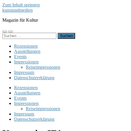
Zum Inhalt springen
kunstundmedien
Magazin für Kultur
Mobile-
Suchfeld
Suchen
Menü
ein-/ausblenden
nach:
ein-/ausblenden
Rezensionen
Ausstellungen
Events
Impressionen
Reiseimpressionen
Impressum
Datenschutzerklärung
Rezensionen
Ausstellungen
Events
Impressionen
Reiseimpressionen
Impressum
Datenschutzerklärung