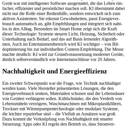
Gerät war mit intel­li­gen­ter Soft­ware aus­ges­tat­tet, die das Leben ein­
fach­er, effizien­ter und per­sön­lich­er machen soll. KI übern­immt dabei
nicht nur die Rolle ein­er Bedi­en­hil­fe, son­dern entwick­elt sich zum
aktiv­en Assis­ten­ten: Sie erken­nt Gewohn­heit­en, passt Energie­ver­
brauch automa­tisch an, gibt Empfehlun­gen und inte­gri­ert sich naht­
los in den All­t­ag. Beson­ders im Smart Home zeigt sich die Kraft
dieser Tech­nolo­gie: Sys­teme steuern Licht, Heizung, Sicher­heit oder
Unter­hal­tung nach Bedarf, und das auf Basis ler­nen­der Algo­rith­
men. Auch im Enter­tain­ment­bere­ich wird KI wichtiger – von Bil­
dop­ti­mierung bis zur indi­vidu­ellen Con­tent-Empfehlung. Die Messe
machte deut­lich: KI wird zur Grund­vo­raus­set­zung mod­ern­er Geräte,
ähn­lich selb­stver­ständlich wie Inter­ne­tan­schlüsse vor 20 Jahren.
Nachhaltigkeit und Energieeffizienz
Ein zweit­er Schw­er­punkt war die Frage, wie Tech­nik nach­haltiger
wer­den kann. Viele Her­steller präsen­tierten Lösun­gen, die den
Energie­ver­brauch senken, Mate­ri­alien scho­nen und die Lebens­dauer
von Geräten ver­längern sollen. Kühlschränke, die den Verderb von
Lebens­mit­teln verzögern, Waschmaschi­nen mit Mikro­plas­tik­fil­tern,
Trock­n­er mit Wärmepumpen­tech­nolo­gie oder mod­u­lare Sys­teme,
die leichter reparier­bar sind – die Vielfalt an Ansätzen war groß.
Dazu kommt die Verknüp­fung von Nach­haltigkeit mit smarter
Steuerung: Apps oder KI regeln den Betrieb so, dass Stromver­