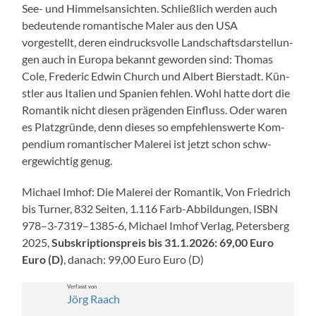
See- und Him­mel­san­sicht­en. Schließlich wer­den auch
bedeu­tende roman­tis­che Maler aus den USA
vorgestellt, deren ein­drucksvolle Land­schafts­darstel­lun­
gen auch in Europa bekan­nt gewor­den sind: Thomas
Cole, Fred­er­ic Edwin Church und Albert Bier­stadt. Kün­
stler aus Ital­ien und Spanien fehlen. Wohl hat­te dort die
Roman­tik nicht diesen prä­gen­den Ein­fluss. Oder waren
es Platz­gründe, denn dieses so empfehlenswerte Kom­
pendi­um roman­tis­ch­er Malerei ist jet­zt schon schw­
ergewichtig genug.
Michael Imhof: Die Malerei der Roman­tik, Von Friedrich
bis Turn­er, 832 Seit­en, 1.116 Farb-Abbil­dun­gen, ISBN
978–3‑7319–1385‑6, Michael Imhof Ver­lag, Peters­berg
2025,
Sub­skrip­tion­spreis bis 31.1.2026: 69,00 Euro
Euro (D)
, danach: 99,00 Euro Euro (D)
Ver­fasst von
Jörg Raach