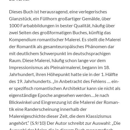
Dieses Buch ist her­aus­ra­gend, eine ver­legerisches
Glanzstück, ein Füll­horn großar­tiger Gemälde, über
1000 Farbab­bil­dun­gen in bester Qual­ität, häu­fig über
zwei Seit­en des groß­for­mati­gen Buch­es, kün­ftig das
Kom­pendi­um roman­tis­ch­er Malerei. Es stellt die Malerei
der Roman­tik als gesam­teu­ropäis­ches Phänomen dar
mit deut­lichem Schw­er­punkt im deutschsprachi­gen
Raum. Diese Malerei, häu­fig schon lange vor dem
Impres­sion­is­mus als Pleinair­malerei, begann im 18.
Jahrhun­dert, ihren Höhep­unkt hat­te sie in der 1. Hälfte
des 19. Jahrhun­derts. „In Anbe­tra­cht des Fehlens … ein­
er spez­i­fisch roman­tis­chen Architek­tur kann sie nicht als
eigen­ständi­ge Epoche ange­se­hen werden…Je nach
Blick­winkel und Ein­gren­zung ist die Malerei der Roman­
tik eine Ran­der­schei­n­ung inner­halb der
Malereigeschichte dieser Zeit, die dem Klas­sizis­mus
ange­hört.“ (S.9/10) Der Autor schreibt zur Auswahl: „Die
Auswahl der Maler, die in diesem Buch mono­grafisch