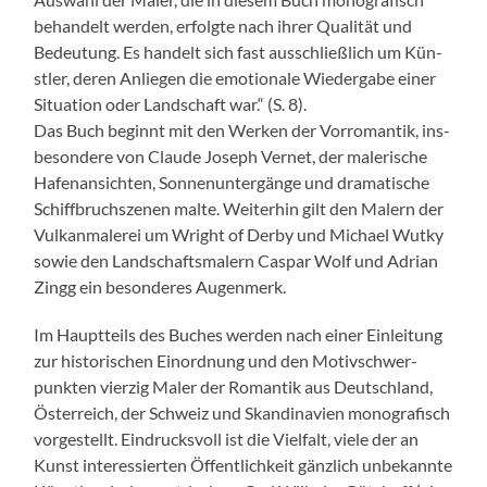
behan­delt wer­den, erfol­gte nach ihrer Qual­ität und
Bedeu­tung. Es han­delt sich fast auss­chließlich um Kün­
stler, deren Anliegen die emo­tionale Wieder­gabe ein­er
Sit­u­a­tion oder Land­schaft war.“ (S. 8).
Das Buch begin­nt mit den Werken der Vor­ro­man­tik, ins­
beson­dere von Claude Joseph Ver­net, der malerische
Hafe­nan­sicht­en, Son­nenun­tergänge und drama­tis­che
Schiff­bruch­szenen malte. Weit­er­hin gilt den Malern der
Vulka­n­malerei um Wright of Der­by und Michael Wutky
sowie den Land­schafts­malern Cas­par Wolf und Adri­an
Zingg ein beson­deres Augen­merk.
Im Haupt­teils des Buch­es wer­den nach ein­er Ein­leitung
zur his­torischen Einord­nung und den Motivschw­er­
punk­ten vierzig Maler der Roman­tik aus Deutsch­land,
Öster­re­ich, der Schweiz und Skan­di­navien mono­grafisch
vorgestellt. Ein­drucksvoll ist die Vielfalt, viele der an
Kun­st inter­essierten Öffentlichkeit gän­zlich unbekan­nte