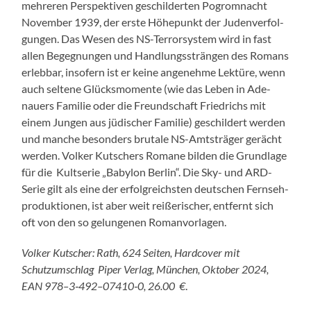
mehreren Per­spek­tiv­en geschilderten Pogrom­nacht
Novem­ber 1939, der erste Höhep­unkt der Juden­ver­fol­
gun­gen. Das Wesen des NS-Ter­rorsys­tem wird in fast
allen Begeg­nun­gen und Hand­lungssträn­gen des Romans
erleb­bar, insofern ist er keine angenehme Lek­türe, wenn
auch sel­tene Glücksmo­mente (wie das Leben in Ade­
nauers Fam­i­lie oder die Fre­und­schaft Friedrichs mit
einem Jun­gen aus jüdis­ch­er Fam­i­lie) geschildert wer­den
und manche beson­ders bru­tale NS-Amt­sträger gerächt
wer­den. Volk­er Kutsch­ers Romane bilden die Grund­lage
für die Kult­serie „Baby­lon Berlin“. Die Sky- und ARD-
Serie gilt als eine der erfol­gre­ich­sten deutschen Fernseh­
pro­duk­tio­nen, ist aber weit reißerisch­er, ent­fer­nt sich
oft von den so gelun­genen Roman­vor­la­gen.
Volk­er Kutsch­er: Rath, 624 Seit­en, Hard­cov­er mit
Schutzum­schlag Piper Ver­lag, München, Okto­ber 2024,
EAN 978–3‑492–07410‑0, 26.00 €
.