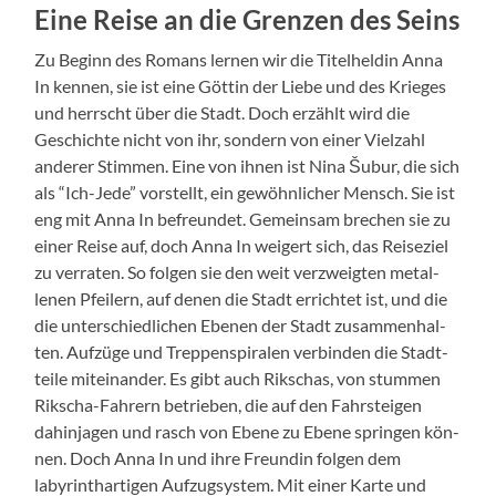
Eine Reise an die Grenzen des Seins
Zu Beginn des Romans ler­nen wir die Titel­heldin Anna
In ken­nen, sie ist eine Göt­tin der Liebe und des Krieges
und herrscht über die Stadt. Doch erzählt wird die
Geschichte nicht von ihr, son­dern von ein­er Vielzahl
ander­er Stim­men. Eine von ihnen ist Nina Šubur, die sich
als “Ich-Jede” vorstellt, ein gewöhn­lich­er Men­sch. Sie ist
eng mit Anna In befre­un­det. Gemein­sam brechen sie zu
ein­er Reise auf, doch Anna In weigert sich, das Reiseziel
zu ver­rat­en. So fol­gen sie den weit verzweigten met­al­
lenen Pfeil­ern, auf denen die Stadt errichtet ist, und die
die unter­schiedlichen Ebe­nen der Stadt zusam­men­hal­
ten. Aufzüge und Trep­pen­spi­ralen verbinden die Stadt­
teile miteinan­der. Es gibt auch Rikschas, von stum­men
Rikscha-Fahrern betrieben, die auf den Fahrsteigen
dahin­ja­gen und rasch von Ebene zu Ebene sprin­gen kön­
nen. Doch Anna In und ihre Fre­undin fol­gen dem
labyrinthar­ti­gen Aufzugsys­tem. Mit ein­er Karte und