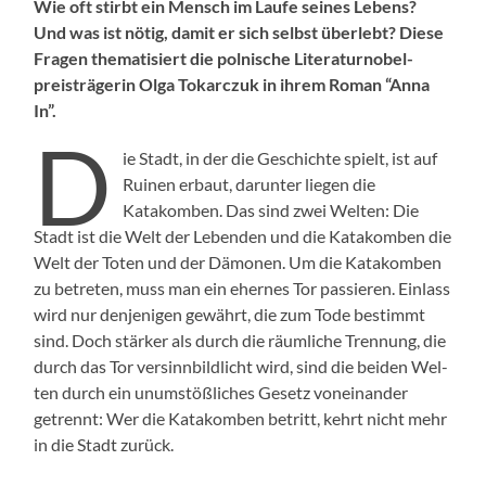
Wie oft stirbt ein Men­sch im Laufe seines Lebens?
Und was ist nötig, damit er sich selb­st über­lebt? Diese
Fra­gen the­ma­tisiert die pol­nis­che Lit­er­aturnobel­
preisträgerin Olga Tokar­czuk in ihrem Roman “Anna
In”.
D
ie Stadt, in der die Geschichte spielt, ist auf
Ruinen erbaut, darunter liegen die
Katakomben. Das sind zwei Wel­ten: Die
Stadt ist die Welt der Leben­den und die Katakomben die
Welt der Toten und der Dämo­nen. Um die Katakomben
zu betreten, muss man ein ehernes Tor passieren. Ein­lass
wird nur den­jeni­gen gewährt, die zum Tode bes­timmt
sind. Doch stärk­er als durch die räum­liche Tren­nung, die
durch das Tor versinnbildlicht wird, sind die bei­den Wel­
ten durch ein unum­stößlich­es Gesetz voneinan­der
getren­nt: Wer die Katakomben betritt, kehrt nicht mehr
in die Stadt zurück.