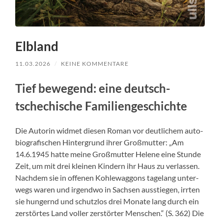
Elbland
11.03.2026
/
KEINE KOMMENTARE
Tief bewe­gend: eine deutsch-
tschechis­che Fam­i­liengeschichte
Die Autorin wid­met diesen Roman vor deut­lichem auto­
bi­ografis­chen Hin­ter­grund ihrer Groß­mut­ter: „Am
14.6.1945 hat­te meine Groß­mut­ter Helene eine Stunde
Zeit, um mit drei kleinen Kindern ihr Haus zu ver­lassen.
Nach­dem sie in offe­nen Kohlewag­gons tage­lang unter­
wegs waren und irgend­wo in Sach­sen ausstiegen, irrten
sie hungernd und schut­z­los drei Monate lang durch ein
zer­störtes Land voller zer­störter Men­schen.“ (S. 362) Die