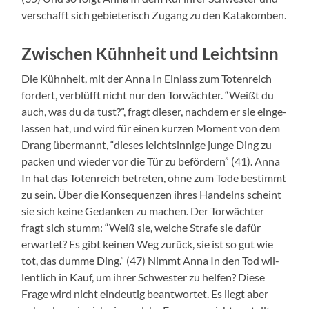
ver­schafft sich gebi­eter­isch Zugang zu den Katakomben.
Zwischen Kühnheit und Leichtsinn
Die Kühn­heit, mit der Anna In Ein­lass zum Toten­re­ich
fordert, verblüfft nicht nur den Tor­wächter. “Weißt du
auch, was du da tust?”, fragt dieser, nach­dem er sie ein­ge­
lassen hat, und wird für einen kurzen Moment von dem
Drang über­man­nt, “dieses leichtsin­nige junge Ding zu
pack­en und wieder vor die Tür zu befördern” (41). Anna
In hat das Toten­re­ich betreten, ohne zum Tode bes­timmt
zu sein. Über die Kon­se­quen­zen ihres Han­delns scheint
sie sich keine Gedanken zu machen. Der Tor­wächter
fragt sich stumm: “Weiß sie, welche Strafe sie dafür
erwartet? Es gibt keinen Weg zurück, sie ist so gut wie
tot, das dumme Ding.” (47) Nimmt Anna In den Tod wil­
lentlich in Kauf, um ihrer Schwest­er zu helfen? Diese
Frage wird nicht ein­deutig beant­wortet. Es liegt aber