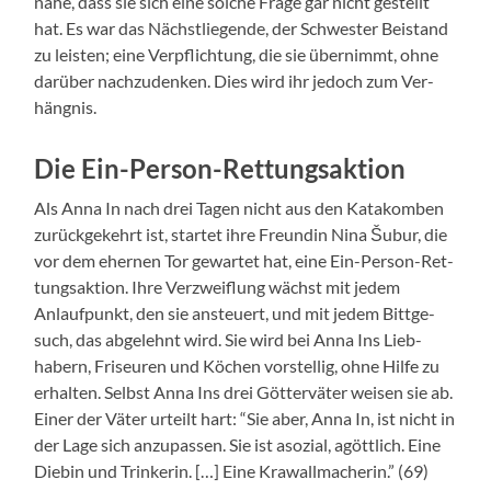
nahe, dass sie sich eine solche Frage gar nicht gestellt
hat. Es war das Näch­stliegende, der Schwest­er Bei­s­tand
zu leis­ten; eine Verpflich­tung, die sie übern­immt, ohne
darüber nachzu­denken. Dies wird ihr jedoch zum Ver­
häng­nis.
Die Ein-Person-Rettungsaktion
Als Anna In nach drei Tagen nicht aus den Katakomben
zurück­gekehrt ist, startet ihre Fre­undin Nina Šubur, die
vor dem ehernen Tor gewartet hat, eine Ein-Per­son-Ret­
tungsak­tion. Ihre Verzwei­flung wächst mit jedem
Anlauf­punkt, den sie ans­teuert, und mit jedem Bittge­
such, das abgelehnt wird. Sie wird bei Anna Ins Lieb­
habern, Friseuren und Köchen vorstel­lig, ohne Hil­fe zu
erhal­ten. Selb­st Anna Ins drei Göt­ter­väter weisen sie ab.
Ein­er der Väter urteilt hart: “Sie aber, Anna In, ist nicht in
der Lage sich anzu­passen. Sie ist asozial, agöt­tlich. Eine
Diebin und Trinkerin. […] Eine Krawall­macherin.” (69)