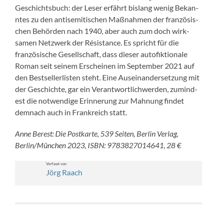
Geschichts­buch: der Leser erfährt bis­lang wenig Bekan­
ntes zu den anti­semi­tis­chen Maß­nah­men der franzö­sis­
chen Behör­den nach 1940, aber auch zum doch wirk­
samen Net­zw­erk der Résis­tance. Es spricht für die
franzö­sis­che Gesellschaft, dass dieser aut­ofik­tionale
Roman seit seinem Erscheinen im Sep­tem­ber 2021 auf
den Best­sellerlis­ten ste­ht. Eine Auseinan­der­set­zung mit
der Geschichte, gar ein Ver­ant­wortlich­w­er­den, zumin­d­
est die notwendi­ge Erin­nerung zur Mah­nung find­et
dem­nach auch in Frankre­ich statt.
Anne Berest: Die Postkarte, 539 Seit­en, Berlin Ver­lag,
Berlin/München 2023, ISBN: 9783827014641, 28 €
Ver­fasst von
Jörg Raach