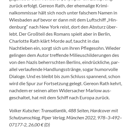
zurück erfol­gt. Gere­on Rath, der ehe­ma­lige Krim­i­
nalkom­mis­sar hält sich noch unter falschem Namen in
Wies­baden auf bevor er dann mit dem Luftschiff „Hin­
den­burg“ nach New York reist, dort den Absturz über­
lebt. Der Großteil des Romans spielt aber in Berlin,
Char­lotte Rath klärt Morde auf, taucht in das
Nachtleben ein, sorgt sich um ihren Pflege­sohn. Wieder
gelin­gen dem Autor tre­f­fende Milieuschilderun­gen des
von den Nazis beherrscht­en Berlins, ein­drück­liche, par­
al­lel ver­laufende Hand­lungsstränge, sog­ar humor­volle
Dialoge. Und es bleibt bis zum Schluss span­nend, schon
wird die Spur zur Fort­set­zung gelegt. Gere­on Rath kehrt,
nach­dem er seinen alten Wider­sach­er Mar­low aus­
geschal­tet, hat mit dem Schiff nach Europa zurück.
Volk­er Kutsch­er: Transat­lantik, 488 Seit­en, Hard­cov­er mit
Schutzum­schlag, Piper Ver­lag, München 2022, 978–3‑492–
07177‑2, 26,00 € (D)