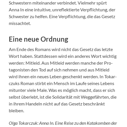
Schwest­ern miteinan­der verbindet. Vielmehr spürt
Anna In eine intu­itive, unre­flek­tierte Verpflich­tung, der
Schwest­er zu helfen. Eine Verpflich­tung, die das Gesetz
mis­sachtet.
Eine neue Ordnung
Am Ende des Romans wird nicht das Gesetz das let­zte
Wort haben. Stattdessen wird ein anderes Wort wichtig
wer­den: Mitleid. Aus Mitleid wer­den manche der Pro­
tag­o­nis­ten den Tod auf sich nehmen und aus Mitleid
wird ihnen ein neues Leben geschenkt wer­den. In Tokar­
czuks Roman stirbt ein Men­sch im Laufe seines Lebens
mitunter viele Male. Was es möglich macht, dass er sich
selb­st über­lebt, ist die Sol­i­dar­ität mit Wegge­fährten, die
in ihrem Han­deln nicht auf das Gesetz beschränkt
bleiben.
Olga Tokar­czuk: Anna In. Eine Reise zu den Katakomben der