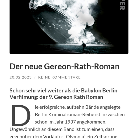
Der neue Gereon-Rath-Roman
20.02.2023
/
KEINE KOMMENTARE
Schon sehr viel weiter als die Babylon Berlin
Verfilmung: der 9. Gereon Rath Roman
D
ie erfol­gre­iche, auf zehn Bände angelegte
Berlin Krim­i­nal­ro­man-Rei­he ist inzwis­chen
schon im Jahr 1937 angekom­men.
Ungewöhn­lich an diesem Band ist zum einen, dass
gegenüber dem Vor­läufer „Olympia“ ein Zeit­sprung