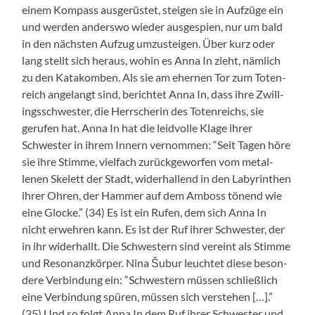
einem Kom­pass aus­gerüstet, steigen sie in Aufzüge ein
und wer­den ander­swo wieder aus­ge­spi­en, nur um bald
in den näch­sten Aufzug umzusteigen. Über kurz oder
lang stellt sich her­aus, wohin es Anna In zieht, näm­lich
zu den Katakomben. Als sie am ehernen Tor zum Toten­
re­ich ange­langt sind, berichtet Anna In, dass ihre Zwill­
ingss­chwest­er, die Herrscherin des Toten­re­ichs, sie
gerufen hat. Anna In hat die lei­d­volle Klage ihrer
Schwest­er in ihrem Innern ver­nom­men: “Seit Tagen höre
sie ihre Stimme, vielfach zurück­ge­wor­fen vom met­al­
lenen Skelett der Stadt, wider­hal­lend in den Labyrinthen
ihrer Ohren, der Ham­mer auf dem Amboss tönend wie
eine Glocke.” (34) Es ist ein Rufen, dem sich Anna In
nicht erwehren kann. Es ist der Ruf ihrer Schwest­er, der
in ihr wider­hallt. Die Schwest­ern sind vere­int als Stimme
und Res­o­nanzkör­p­er. Nina Šubur leuchtet diese beson­
dere Verbindung ein: “Schwest­ern müssen schließlich
eine Verbindung spüren, müssen sich ver­ste­hen […].”
(35) Und so fol­gt Anna In dem Ruf ihrer Schwest­er und