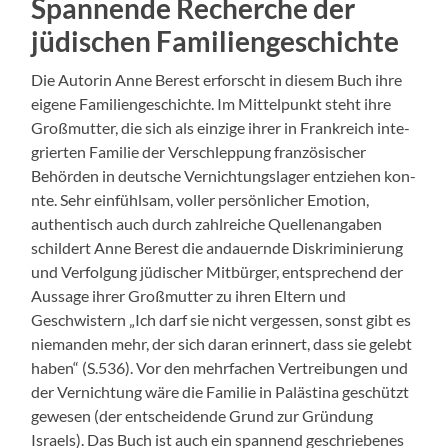
Spannende Recherche der
jüdischen Familiengeschichte
Die Autorin Anne Berest erforscht in diesem Buch ihre
eigene Fam­i­liengeschichte. Im Mit­telpunkt ste­ht ihre
Groß­mut­ter, die sich als einzige ihrer in Frankre­ich inte­
gri­erten Fam­i­lie der Ver­schlep­pung franzö­sis­ch­er
Behör­den in deutsche Ver­nich­tungslager entziehen kon­
nte. Sehr ein­fühlsam, voller per­sön­lich­er Emo­tion,
authen­tisch auch durch zahlre­iche Quel­lenangaben
schildert Anne Berest die andauernde Diskri­m­inierung
und Ver­fol­gung jüdis­ch­er Mit­bürg­er, entsprechend der
Aus­sage ihrer Groß­mut­ter zu ihren Eltern und
Geschwis­tern „Ich darf sie nicht vergessen, son­st gibt es
nie­man­den mehr, der sich daran erin­nert, dass sie gelebt
haben“ (S.536). Vor den mehrfachen Vertrei­bun­gen und
der Ver­nich­tung wäre die Fam­i­lie in Palästi­na geschützt
gewe­sen (der entschei­dende Grund zur Grün­dung
Israels). Das Buch ist auch ein span­nend geschriebenes