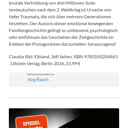
bru­tale Vertrei­bung von drei Mil­lio­nen Sude­
tendeutschen nach dem 2. Weltkrieg ist Ursache von
tiefer Trau­ma­ta, die sich über mehrere Gen­er­a­tio­nen
hinziehen. Der Autorin dieser emo­tion­al bewe­gen­den
Fam­i­liengeschichte gelingt es umfassend, psy­chol­o­gisch
sehr ein­fühlsam das Geschehen der Zeit­geschichte im
Erleben der Pro­tag­o­nis­ten darzustellen: her­aus­ra­gend!
Clau­dia Rikl: Elb­land, 368 Seit­en, ISBN 9783550204463
, Ull­stein Ver­lag, Berlin 2026, 23,99 €
Ver­fasst und emp­fohlen von
Jörg Raach