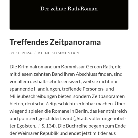
Treffendes Zeitpanorama
31.10.2024
/
KEINE KOMMENTARE
Die Krim­i­nal­ro­mane um Kom­mis­sar Gere­on Rath, die
mit diesem zehn­ten Band ihren Abschluss find­en, sind
vor allem deshalb sehr lesenswert, weil sie nicht nur
span­nende Hand­lun­gen, tre­f­fende Per­so­n­en- und
Milieubeschrei­bun­gen bieten, son­dern Zeit­panora­men
bieten, deutsche Zeit­geschichte erleb­bar machen. Über­
wiegend spie­len die Romane in Berlin, das ken­nt­nis­re­ich
und pointiert geschildert wird („Stadt voller unge­ho­bel­
ter Ego­is­t­en…“ S. 134). Die Buchrei­he begann zum Ende
der Weimar­er Repub­lik und endet jet­zt mit der aus