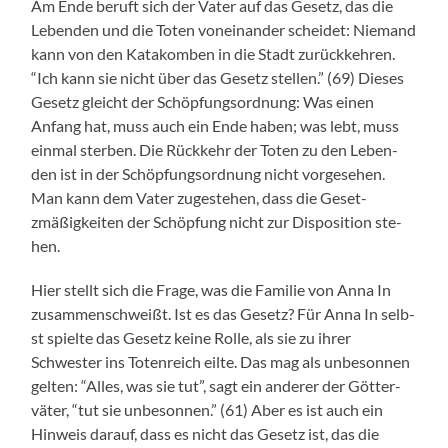
Am Ende beruft sich der Vater auf das Gesetz, das die
Leben­den und die Toten voneinan­der schei­det: Nie­mand
kann von den Katakomben in die Stadt zurück­kehren.
“Ich kann sie nicht über das Gesetz stellen.” (69) Dieses
Gesetz gle­icht der Schöp­fung­sor­d­nung: Was einen
Anfang hat, muss auch ein Ende haben; was lebt, muss
ein­mal ster­ben. Die Rück­kehr der Toten zu den Leben­
den ist in der Schöp­fung­sor­d­nung nicht vorge­se­hen.
Man kann dem Vater zugeste­hen, dass die Geset­
zmäßigkeit­en der Schöp­fung nicht zur Dis­po­si­tion ste­
hen.
Hier stellt sich die Frage, was die Fam­i­lie von Anna In
zusam­men­schweißt. Ist es das Gesetz? Für Anna In selb­
st spielte das Gesetz keine Rolle, als sie zu ihrer
Schwest­er ins Toten­re­ich eilte. Das mag als unbeson­nen
gel­ten: “Alles, was sie tut”, sagt ein ander­er der Göt­ter­
väter, “tut sie unbeson­nen.” (61) Aber es ist auch ein
Hin­weis darauf, dass es nicht das Gesetz ist, das die