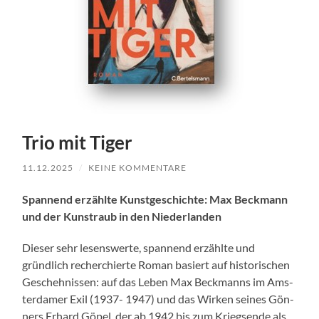
Trio mit Tiger
11.12.2025
/
KEINE KOMMENTARE
Span­nend erzählte Kun­st­geschichte: Max Beck­mann
und der Kun­straub in den Nieder­lan­den
Dieser sehr lesenswerte, span­nend erzählte und
gründlich recher­chierte Roman basiert auf his­torischen
Geschehnis­sen: auf das Leben Max Beck­manns im Ams­
ter­damer Exil (1937- 1947) und das Wirken seines Gön­
ners Erhard Göpel, der ab 1942 bis zum Kriegsende als