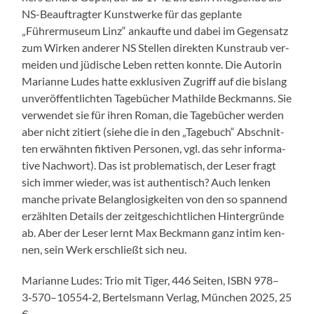
NS-Beauf­tragter Kunst­werke für das geplante
„Führermu­se­um Linz“ ankaufte und dabei im Gegen­satz
zum Wirken ander­er NS Stellen direk­ten Kun­straub ver­
mei­den und jüdis­che Leben ret­ten kon­nte. Die Autorin
Mar­i­anne Ludes hat­te exk­lu­siv­en Zugriff auf die bis­lang
unveröf­fentlicht­en Tage­büch­er Mathilde Beck­manns. Sie
ver­wen­det sie für ihren Roman, die Tage­büch­er wer­den
aber nicht zitiert (siehe die in den „Tage­buch“ Abschnit­
ten erwäh­n­ten fik­tiv­en Per­so­n­en, vgl. das sehr infor­ma­
tive Nach­wort). Das ist prob­lema­tisch, der Leser fragt
sich immer wieder, was ist authen­tisch? Auch lenken
manche pri­vate Belan­glosigkeit­en von den so span­nend
erzählten Details der zeit­geschichtlichen Hin­ter­gründe
ab. Aber der Leser lernt Max Beck­mann ganz intim ken­
nen, sein Werk erschließt sich neu.
Mar­i­anne Ludes: Trio mit Tiger, 446 Seit­en, ISBN 978–
3‑570–10554‑2, Ber­tels­mann Ver­lag, München 2025, 25
€