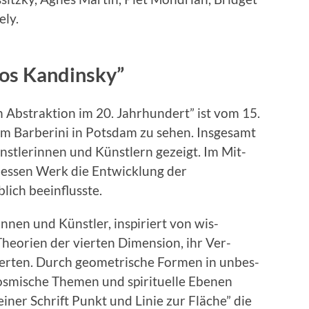
­ly.
os Kandinsky
”
Abstrak­tion im 20. Jahrhun­dert” ist vom 15.
m Bar­beri­ni in Pots­dam zu sehen. Ins­ge­samt
t­lerin­nen und Kün­stlern gezeigt. Im Mit­
, dessen Werk die Entwick­lung der
ch bee­in­flusste.
in­nen und Kün­stler, inspiri­ert von wis­
he­o­rien der vierten Dimen­sion, ihr Ver­
­erten. Durch geometrische For­men in unbes­
s­mis­che The­men und spir­ituelle Ebe­nen
in­er Schrift Punkt und Lin­ie zur Fläche” die