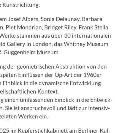
e Kun­strich­tung.
m Josef Albers, Sonia Delau­nay, Bar­bara
n, Piet Mon­dri­an, Brid­get Riley, Frank Stel­la
e Werke stam­men aus über 30 inter­na­tionalen
uld Gallery in Lon­don, das Whit­ney Muse­um
 R. Guggen­heim Muse­um.
lung der geometrischen Abstrak­tion von den
 späten Ein­flüssen der Op-Art der 1960er
 Ein­blick in die dynamis­che Entwick­lung
ellschaftlichen Kon­text.
lung einen umfassenden Ein­blick in die Entwick­
 Sie ist anspruchsvoll und lädt zur inten­siv­
ezeigten Werken ein.
025 im Kupfer­stichk­abi­nett am Berlin­er Kul­