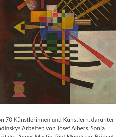
n 70 Kün­st­lerin­nen und Kün­stlern, darunter
in­skys Arbeit­en von Josef Albers, Sonia
sitzky, Agnes Mar­tin, Piet Mon­dri­an, Brid­get