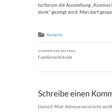
tur­fo­rum die Ausstel­lung „Kos­mos 
donk” gezeigt wird. Man darf ges­pan
Barberini
VORHERIGER BEITRAG
Familienschicksale
Schreibe einen Kom
Deine E-Mail-Adresse wird nicht veröf