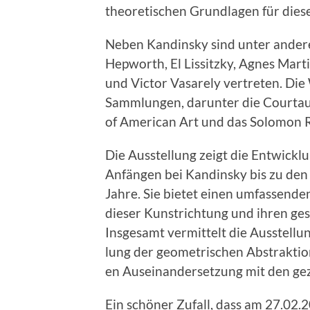
the­o­retis­chen Grund­la­gen für dies
Neben Kandin­sky sind unter andere
Hep­worth, El Lis­sitzky, Agnes Mar­ti
und Vic­tor Vasare­ly vertreten. Di
Samm­lun­gen, darunter die Cour­ta
of Amer­i­can Art und das Solomon
Die Ausstel­lung zeigt die Entwick­
Anfän­gen bei Kandin­sky bis zu den
Jahre. Sie bietet einen umfassenden
dieser Kun­strich­tung und ihren ges
Ins­ge­samt ver­mit­telt die Ausstel­
lung der geometrischen Abstrak­tion.
en Auseinan­der­set­zung mit den g
Ein schön­er Zufall, dass am 27.02.2