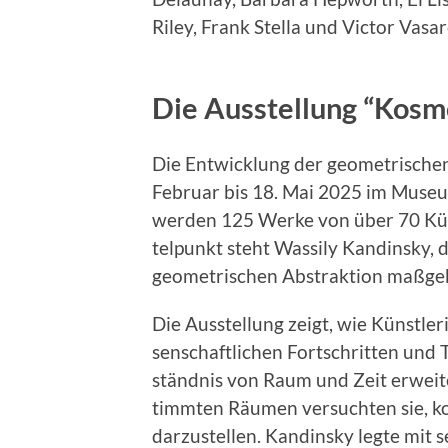
Riley, Frank Stel­la und Vic­tor Vasare
Die Ausstellung “Kosm
Die Entwick­lung der geometrischen 
Feb­ru­ar bis 18. Mai 2025 im Muse­u
wer­den 125 Werke von über 70 Kün­s
telpunkt ste­ht Wass­i­ly Kandin­sky
geometrischen Abstrak­tion maßge­bli
Die Ausstel­lung zeigt, wie Kün­st­ler
senschaftlichen Fortschrit­ten und T
ständ­nis von Raum und Zeit erweit
timmten Räu­men ver­sucht­en sie, ko
darzustellen. Kandin­sky legte mit se