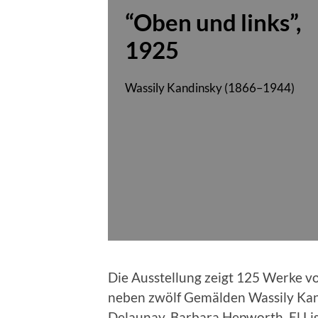
“
Oben und links
”,
1925
Wass­i­ly Kandin­sky (1866–1944)
Die Ausstel­lung zeigt 125 Werke vo
neben zwölf Gemälden Wass­i­ly Kand
Delau­nay, Bar­bara Hep­worth, El Lis­