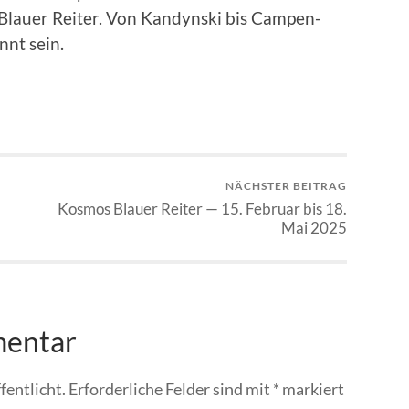
Blauer Reit­er. Von Kan­dyn­s­ki bis Camp­en­
­nt sein.
NÄCHSTER BEITRAG
Kosmos Blauer Reiter — 15. Februar bis 18.
Mai 2025
mentar
fentlicht.
Erforderliche Felder sind mit
*
markiert