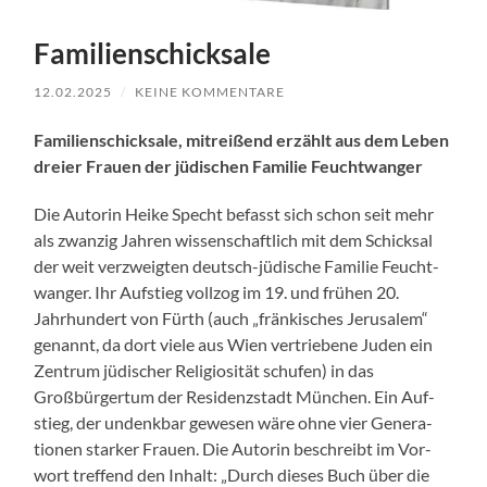
Familienschicksale
12.02.2025
/
KEINE KOMMENTARE
Fam­i­lien­schick­sale, mitreißend erzählt aus dem Leben
dreier Frauen der jüdis­chen Fam­i­lie Feucht­wanger
Die Autorin Heike Specht befasst sich schon seit mehr
als zwanzig Jahren wis­senschaftlich mit dem Schick­sal
der weit verzweigten deutsch-jüdis­che Fam­i­lie Feucht­
wanger. Ihr Auf­stieg vol­l­zog im 19. und frühen 20.
Jahrhun­dert von Fürth (auch „fränkisches Jerusalem“
genan­nt, da dort viele aus Wien ver­triebene Juden ein
Zen­trum jüdis­ch­er Reli­giosität schufen) in das
Großbürg­er­tum der Res­i­den­zs­tadt München. Ein Auf­
stieg, der undenkbar gewe­sen wäre ohne vier Gen­er­a­
tio­nen stark­er Frauen. Die Autorin beschreibt im Vor­
wort tre­f­fend den Inhalt: „Durch dieses Buch über die