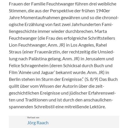
Frauen der Fam­i­lie Feucht­wanger führen drei weib­liche
Stim­men, die aus der Per­spek­tive der frühen 1940er
Jahre Momen­tauf­nah­men gewähren und so die chro­nol­
o­gis­che Erzäh­lung von fast zwei Jahrhun­derten Fam­i­
liengeschichte immer wieder durch­brechen. Mar­ta
Feucht­wanger (die Frau des erfol­gre­iche Schrift­stellers
Lion Feucht­wanger, Anm. JR) in Los Ange­les, Rahel
Straus (ein­er Frauenärztin, der rechtzeit­ig die Umsied­
lung nach Palästi­na gelang, Anm. JR) in Jerusalem und
Felice Schra­gen­heim (deren Schick­sal durch Buch und
Film ‘Aimée und Jaguar’ bekan­nt wurde. Anm. JR) in
Berlin ste­hen im Sturm der Ereignisse.“ (S. 8/9) Das Buch
quillt über vom Wis­sen der Autorin über die zeit­
geschichtlichen Ereignisse und jüdis­ch­er Erfahrenswel­
ten und Tra­di­tio­nen und ist durch den anschaulichen-
span­nen­den Schreib­stil eine mitreißende Lek­türe.
Ver­fasst von
Jörg Raach