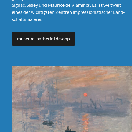
Signac, Sis­ley und Mau­rice de Vlam­inck. Es ist weltweit
eines der wichtig­sten Zen­tren impres­sion­is­tis­ch­er Land­
schafts­malerei.
museum-barberini.de/app