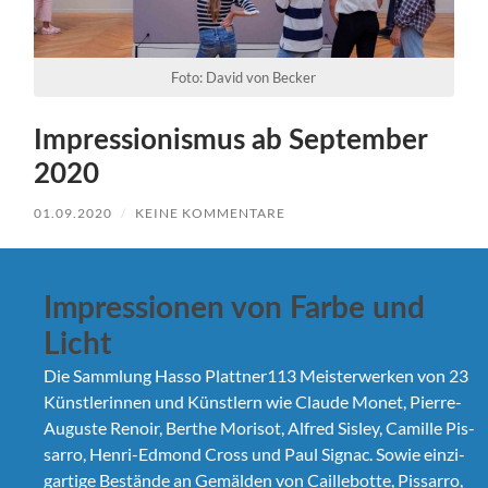
Foto: David von Becker
Impressionismus ab September
2020
01.09.2020
/
KEINE KOMMENTARE
Impressionen von Farbe und
Licht
Die Samm­lung Has­so Plattner113 Meis­ter­w­erken von 23
Kün­st­lerin­nen und Kün­stlern wie Claude Mon­et, Pierre-
Auguste Renoir, Berthe Morisot, Alfred Sis­ley, Camille Pis­
sar­ro, Hen­ri-Edmond Cross und Paul Signac. Sowie einzi­
gar­tige Bestände an Gemälden von Caille­botte, Pis­sar­ro,