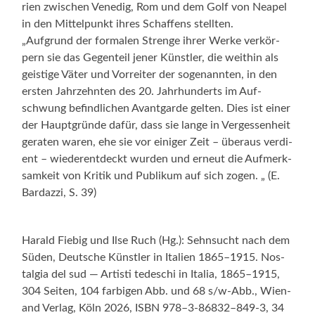
r­ien zwis­chen Venedig, Rom und dem Golf von Neapel
in den Mit­telpunkt ihres Schaf­fens stell­ten.
„Auf­grund der for­malen Strenge ihrer Werke verkör­
pern sie das Gegen­teil jen­er Kün­stler, die wei­thin als
geistige Väter und Vor­re­it­er der soge­nan­nten, in den
ersten Jahrzehn­ten des 20. Jahrhun­derts im Auf­
schwung befind­lichen Avant­garde gel­ten. Dies ist ein­er
der Haupt­gründe dafür, dass sie lange in Vergessen­heit
ger­at­en waren, ehe sie vor einiger Zeit – über­aus ver­di­
ent – wieder­ent­deckt wur­den und erneut die Aufmerk­
samkeit von Kri­tik und Pub­likum auf sich zogen. „ (E.
Bar­dazzi, S. 39)
Har­ald Fiebig und Ilse Ruch (Hg.): Sehn­sucht nach dem
Süden, Deutsche Kün­stler in Ital­ien 1865–1915. Nos­
tal­gia del sud — Artisti tedeschi in Italia, 1865–1915,
304 Seit­en, 104 far­bigen Abb. und 68 s/w‑Abb., Wien­
and Ver­lag, Köln 2026, ISBN 978–3‑86832–849‑3, 34