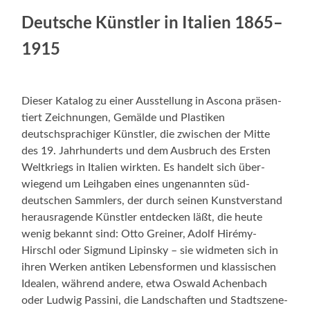
Deutsche Kün­stler in Ital­ien 1865–
1915
Dieser Kat­a­log zu ein­er Ausstel­lung in Ascona präsen­
tiert Zeich­nun­gen, Gemälde und Plas­tiken
deutschsprachiger Kün­stler, die zwis­chen der Mitte
des 19. Jahrhun­derts und dem Aus­bruch des Ersten
Weltkriegs in Ital­ien wirk­ten. Es han­delt sich über­
wiegend um Lei­h­gaben eines unge­nan­nten süd­
deutschen Samm­lers, der durch seinen Kun­stver­stand
her­aus­ra­gende Kün­stler ent­deck­en läßt, die heute
wenig bekan­nt sind: Otto Grein­er, Adolf Hirémy-
Hirschl oder Sig­mund Lip­in­sky – sie wid­me­ten sich in
ihren Werken antiken Lebens­for­men und klas­sis­chen
Ide­alen, während andere, etwa Oswald Achen­bach
oder Lud­wig Passi­ni, die Land­schaften und Stadt­szene­