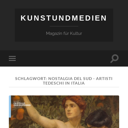
KUNSTUNDMEDIEN
Magazin für Kultur
Suchfe
Mobile-
ein-/a
Menü
ein-/ausblenden
SCHLAGWORT:
NOSTALGIA DEL SUD - ARTISTI
TEDESCHI IN ITALIA