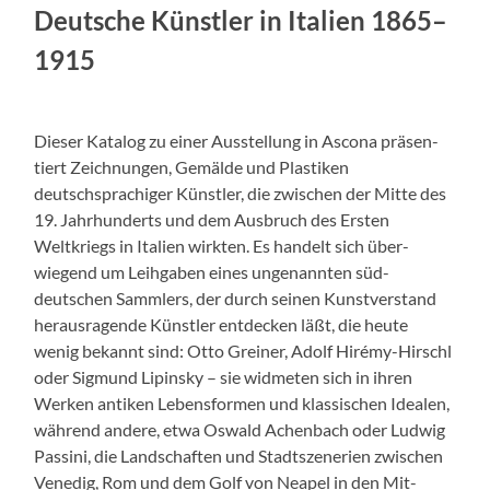
Deutsche Kün­stler in Ital­ien 1865–
1915
Dieser Kat­a­log zu ein­er Ausstel­lung in Ascona präsen­
tiert Zeich­nun­gen, Gemälde und Plas­tiken
deutschsprachiger Kün­stler, die zwis­chen der Mitte des
19. Jahrhun­derts und dem Aus­bruch des Ersten
Weltkriegs in Ital­ien wirk­ten. Es han­delt sich über­
wiegend um Lei­h­gaben eines unge­nan­nten süd­
deutschen Samm­lers, der durch seinen Kun­stver­stand
her­aus­ra­gende Kün­stler ent­deck­en läßt, die heute
wenig bekan­nt sind: Otto Grein­er, Adolf Hirémy-Hirschl
oder Sig­mund Lip­in­sky – sie wid­me­ten sich in ihren
Werken antiken Lebens­for­men und klas­sis­chen Ide­alen,
während andere, etwa Oswald Achen­bach oder Lud­wig
Passi­ni, die Land­schaften und Stadt­szene­r­ien zwis­chen
Venedig, Rom und dem Golf von Neapel in den Mit­