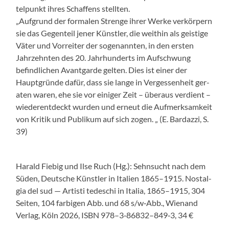
telpunkt ihres Schaf­fens stell­ten.
„Auf­grund der for­malen Strenge ihrer Werke verkör­pern
sie das Gegen­teil jen­er Kün­stler, die wei­thin als geistige
Väter und Vor­re­it­er der soge­nan­nten, in den ersten
Jahrzehn­ten des 20. Jahrhun­derts im Auf­schwung
befind­lichen Avant­garde gel­ten. Dies ist ein­er der
Haupt­gründe dafür, dass sie lange in Vergessen­heit ger­
at­en waren, ehe sie vor einiger Zeit – über­aus ver­di­ent –
wieder­ent­deckt wur­den und erneut die Aufmerk­samkeit
von Kri­tik und Pub­likum auf sich zogen. „ (E. Bar­dazzi, S.
39)
Har­ald Fiebig und Ilse Ruch (Hg.): Sehn­sucht nach dem
Süden, Deutsche Kün­stler in Ital­ien 1865–1915. Nos­tal­
gia del sud — Artisti tedeschi in Italia, 1865–1915, 304
Seit­en, 104 far­bigen Abb. und 68 s/w‑Abb., Wien­and
Ver­lag, Köln 2026, ISBN 978–3‑86832–849‑3, 34 €