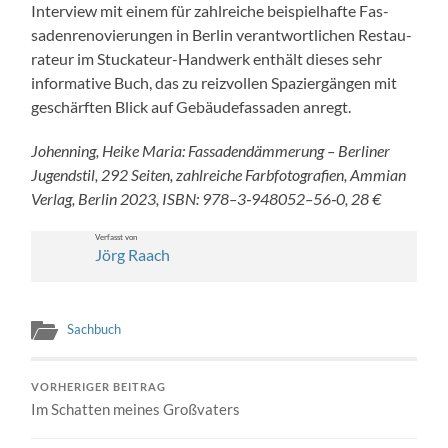
Inter­view mit einem für zahlre­iche beispiel­hafte Fas­
saden­ren­ovierun­gen in Berlin ver­ant­wortlichen Restau­
ra­teur im Stuck­a­teur-Handw­erk enthält dieses sehr
infor­ma­tive Buch, das zu reizvollen Spaziergän­gen mit
geschärften Blick auf Gebäude­fas­saden anregt.
Johen­ning, Heike Maria: Fas­sadendäm­merung – Berlin­er
Jugend­stil, 292 Seit­en, zahlre­iche Farb­fo­tografien, Ammi­an
Ver­lag, Berlin 2023, ISBN: 978–3‑948052–56‑0, 28 €
Ver­fasst von
Jörg Raach
Sachbuch
VORHERIGER BEITRAG
Im Schatten meines Großvaters