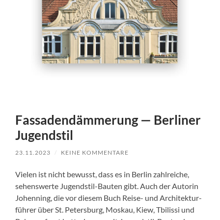
Fassadendämmerung — Berliner
Jugendstil
23.11.2023
/
KEINE KOMMENTARE
Vie­len ist nicht bewusst, dass es in Berlin zahlre­iche,
sehenswerte Jugend­stil-Baut­en gibt. Auch der Autorin
Johen­ning, die vor diesem Buch Reise- und Architek­tur­
führer über St. Peters­burg, Moskau, Kiew, Tbilis­si und