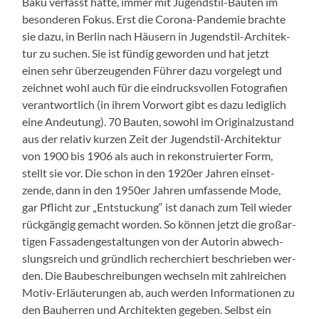
Baku ver­fasst hat­te, immer mit Jugend­stil-Baut­en im
beson­deren Fokus. Erst die Coro­na-Pan­demie brachte
sie dazu, in Berlin nach Häusern in Jugend­stil-Architek­
tur zu suchen. Sie ist fündig gewor­den und hat jet­zt
einen sehr überzeu­gen­den Führer dazu vorgelegt und
zeich­net wohl auch für die ein­drucksvollen Fotografien
ver­ant­wortlich (in ihrem Vor­wort gibt es dazu lediglich
eine Andeu­tung). 70 Baut­en, sowohl im Orig­i­nalzu­s­tand
aus der rel­a­tiv kurzen Zeit der Jugend­stil-Architek­tur
von 1900 bis 1906 als auch in rekon­stru­iert­er Form,
stellt sie vor. Die schon in den 1920er Jahren ein­set­
zende, dann in den 1950er Jahren umfassende Mode,
gar Pflicht zur „Entstuck­ung“ ist danach zum Teil wieder
rück­gängig gemacht wor­den. So kön­nen jet­zt die großar­
ti­gen Fas­sadengestal­tun­gen von der Autorin abwech­
slungsre­ich und gründlich recher­chiert beschrieben wer­
den. Die Baubeschrei­bun­gen wech­seln mit zahlre­ichen
Motiv-Erläuterun­gen ab, auch wer­den Infor­ma­tio­nen zu
den Bauher­ren und Architek­ten gegeben. Selb­st ein